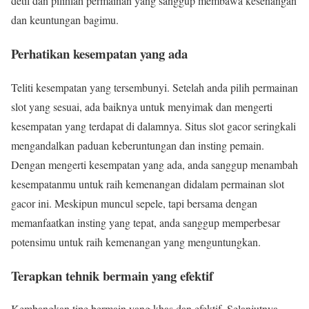
detil dan pilihlah permainan yang sanggup membawa kesenangan
dan keuntungan bagimu.
Perhatikan kesempatan yang ada
Teliti kesempatan yang tersembunyi. Setelah anda pilih permainan
slot yang sesuai, ada baiknya untuk menyimak dan mengerti
kesempatan yang terdapat di dalamnya. Situs slot gacor seringkali
mengandalkan paduan keberuntungan dan insting pemain.
Dengan mengerti kesempatan yang ada, anda sanggup menambah
kesempatanmu untuk raih kemenangan didalam permainan slot
gacor ini. Meskipun muncul sepele, tapi bersama dengan
memanfaatkan insting yang tepat, anda sanggup memperbesar
potensimu untuk raih kemenangan yang menguntungkan.
Terapkan tehnik bermain yang efektif
Kembangkan tipe bermain yang khas dan efektif. Selanjutnya,