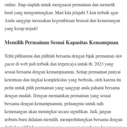
online. Siap-siaplah untuk menguasai permainan dan memetik
hasil yang menguntungkan. Mari kita jelajahi 5 kiat terbaik agar
Anda sanggup merasakan kegembiraan berasal dari kemenangan
yang kerap terjadi!
Memilih Permainan Sesuai Kapasitas Kemampuan
Teliti pilihanmu dan pilihlah bersama dengan bijak permainan slot
gacor di web judi terbaik dan terpercaya untuk th. 2023 yang
sesuai bersama dengan kemampuanmu. Setiap permainan punyai
ketentuan dan tingkat kompleksitas yang berbeda, oleh karena itu
perlu untuk pilih permainan yang sanggup anda pahami bersama
dengan mudah. Dengan memainkan permainan yang sesuai
bersama dengan kemampuanmu, peluangmu untuk raih
kemenangan akan meningkat secara signifikan. Jadi, jangan
terburu-buru didalam memilih, memperhitungkan bersama dengan