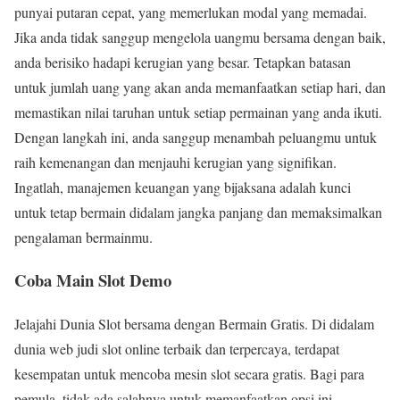
punyai putaran cepat, yang memerlukan modal yang memadai.
Jika anda tidak sanggup mengelola uangmu bersama dengan baik,
anda berisiko hadapi kerugian yang besar. Tetapkan batasan
untuk jumlah uang yang akan anda memanfaatkan setiap hari, dan
memastikan nilai taruhan untuk setiap permainan yang anda ikuti.
Dengan langkah ini, anda sanggup menambah peluangmu untuk
raih kemenangan dan menjauhi kerugian yang signifikan.
Ingatlah, manajemen keuangan yang bijaksana adalah kunci
untuk tetap bermain didalam jangka panjang dan memaksimalkan
pengalaman bermainmu.
Coba Main Slot Demo
Jelajahi Dunia Slot bersama dengan Bermain Gratis. Di didalam
dunia web judi slot online terbaik dan terpercaya, terdapat
kesempatan untuk mencoba mesin slot secara gratis. Bagi para
pemula, tidak ada salahnya untuk memanfaatkan opsi ini