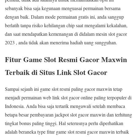
sebanyak bisa saja kegunaan menguasai permainan bersama
dengan baik. Dalam mode permainan gratis ini, anda sanggup
berlatih tanpa risiko kehilangan chip saat mengalami kekalahan,
dan saat mendapatkan kemenangan di didalam mesin slot gacor
2023 , anda tidak akan menerima hadiah uang sungguhan.
Fitur Game Slot Resmi Gacor Maxwin
Terbaik di Situs Link Slot Gacor
Sampai sejauh ini game slot resmi paling gacor maxwin tetap
menjadi permainan web link slot gacor online paling terpopuler di
Indonesia. Anda bisa saja tertarik mengawali setelah membaca
betapa besar pembayaran jackpot slot gacor maxwin dan terhitung
tingkat bonus paling tinggi. Hal seterusnya perlu diperhatikan
adalah beraneka type fitur game slot resmi gacor maxwin terbaik