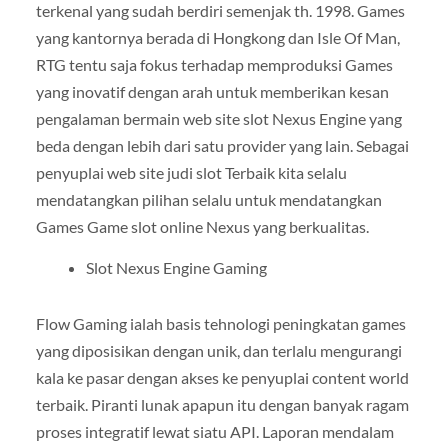
terkenal yang sudah berdiri semenjak th. 1998. Games
yang kantornya berada di Hongkong dan Isle Of Man,
RTG tentu saja fokus terhadap memproduksi Games
yang inovatif dengan arah untuk memberikan kesan
pengalaman bermain web site slot Nexus Engine yang
beda dengan lebih dari satu provider yang lain. Sebagai
penyuplai web site judi slot Terbaik kita selalu
mendatangkan pilihan selalu untuk mendatangkan
Games Game slot online Nexus yang berkualitas.
Slot Nexus Engine Gaming
Flow Gaming ialah basis tehnologi peningkatan games
yang diposisikan dengan unik, dan terlalu mengurangi
kala ke pasar dengan akses ke penyuplai content world
terbaik. Piranti lunak apapun itu dengan banyak ragam
proses integratif lewat siatu API. Laporan mendalam