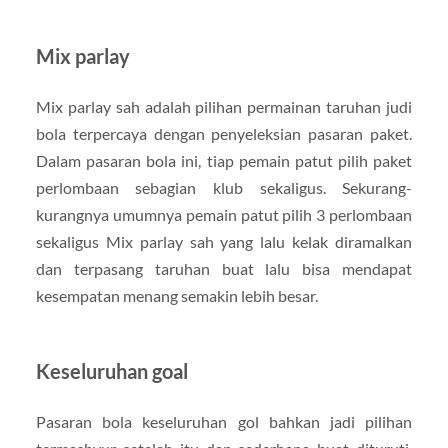
Mix parlay
Mix parlay sah adalah pilihan permainan taruhan judi
bola terpercaya dengan penyeleksian pasaran paket.
Dalam pasaran bola ini, tiap pemain patut pilih paket
perlombaan sebagian klub sekaligus. Sekurang-
kurangnya umumnya pemain patut pilih 3 perlombaan
sekaligus Mix parlay sah yang lalu kelak diramalkan
dan terpasang taruhan buat lalu bisa mendapat
kesempatan menang semakin lebih besar.
Keseluruhan goal
Pasaran bola keseluruhan gol bahkan jadi pilihan