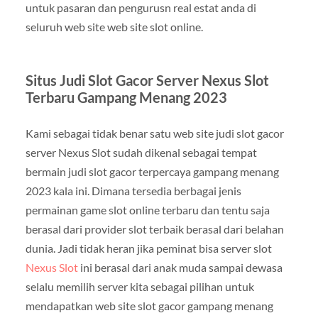
untuk pasaran dan pengurusn real estat anda di
seluruh web site web site slot online.
Situs Judi Slot Gacor Server Nexus Slot
Terbaru Gampang Menang 2023
Kami sebagai tidak benar satu web site judi slot gacor
server Nexus Slot sudah dikenal sebagai tempat
bermain judi slot gacor terpercaya gampang menang
2023 kala ini. Dimana tersedia berbagai jenis
permainan game slot online terbaru dan tentu saja
berasal dari provider slot terbaik berasal dari belahan
dunia. Jadi tidak heran jika peminat bisa server slot
Nexus Slot
ini berasal dari anak muda sampai dewasa
selalu memilih server kita sebagai pilihan untuk
mendapatkan web site slot gacor gampang menang