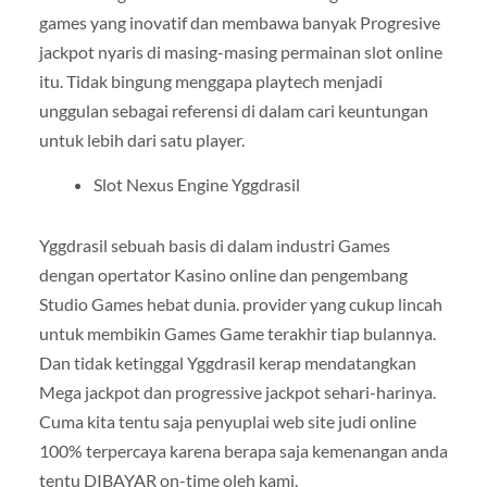
games yang inovatif dan membawa banyak Progresive
jackpot nyaris di masing-masing permainan slot online
itu. Tidak bingung menggapa playtech menjadi
unggulan sebagai referensi di dalam cari keuntungan
untuk lebih dari satu player.
Slot Nexus Engine Yggdrasil
Yggdrasil sebuah basis di dalam industri Games
dengan opertator Kasino online dan pengembang
Studio Games hebat dunia. provider yang cukup lincah
untuk membikin Games Game terakhir tiap bulannya.
Dan tidak ketinggal Yggdrasil kerap mendatangkan
Mega jackpot dan progressive jackpot sehari-harinya.
Cuma kita tentu saja penyuplai web site judi online
100% terpercaya karena berapa saja kemenangan anda
tentu DIBAYAR on-time oleh kami.