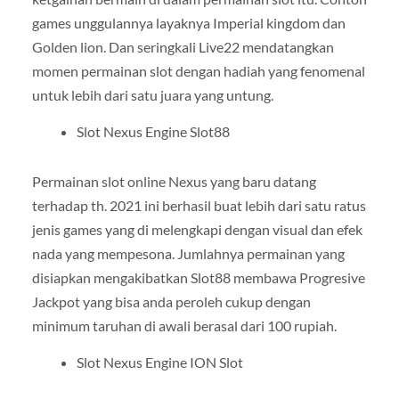
games unggulannya layaknya Imperial kingdom dan
Golden lion. Dan seringkali Live22 mendatangkan
momen permainan slot dengan hadiah yang fenomenal
untuk lebih dari satu juara yang untung.
Slot Nexus Engine Slot88
Permainan slot online Nexus yang baru datang
terhadap th. 2021 ini berhasil buat lebih dari satu ratus
jenis games yang di melengkapi dengan visual dan efek
nada yang mempesona. Jumlahnya permainan yang
disiapkan mengakibatkan Slot88 membawa Progresive
Jackpot yang bisa anda peroleh cukup dengan
minimum taruhan di awali berasal dari 100 rupiah.
Slot Nexus Engine ION Slot