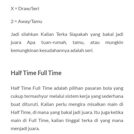
X = Draw/Seri
2 = Away/Tamu
Jadi silahkan Kalian Terka Siapakah yang bakal jadi
juara Apa tuan-rumah, tamu, atau mungkin
kemungkinan kesudahannya adalah seri.
Half Time Full Time
Half Time Full Time adalah pilihan pasaran bola yang
cukup termashyur melalui sistem kerja yang sederhana
buat dituruti. Kalian perlu mengira misalkan main di
Half Time, di mana yang bakal jadi juara. Itu juga ketika
main di Full Time, kalian tinggal terka di yang mana
menjadi juara.