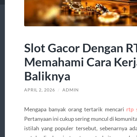
Slot Gacor Dengan RT
Memahami Cara Kerja
Baliknya
APRIL 2, 2026
/
ADMIN
Mengapa banyak orang tertarik mencari
rtp 
Pertanyaan ini cukup sering muncul di komunita
istilah yang populer tersebut, sebenarnya a