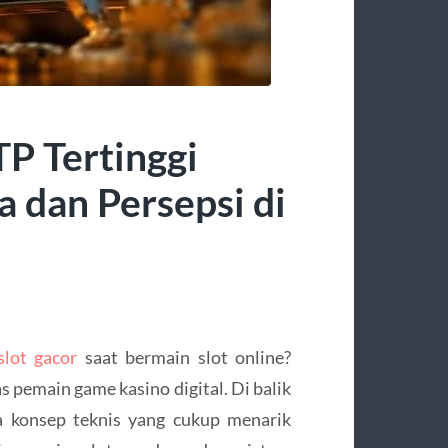
P Tertinggi
 dan Persepsi di
slot gacor
saat bermain slot online?
s pemain game kasino digital. Di balik
da konsep teknis yang cukup menarik