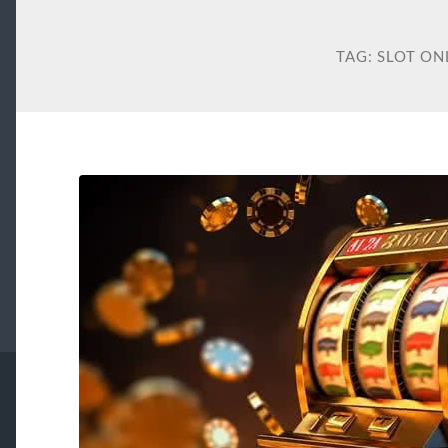
TAG:
SLOT ON