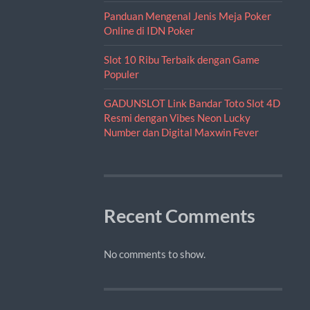
Panduan Mengenal Jenis Meja Poker
Online di IDN Poker
Slot 10 Ribu Terbaik dengan Game
Populer
GADUNSLOT Link Bandar Toto Slot 4D
Resmi dengan Vibes Neon Lucky
Number dan Digital Maxwin Fever
Recent Comments
No comments to show.