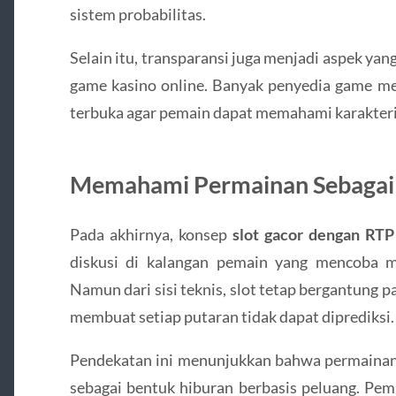
sistem probabilitas.
Selain itu, transparansi juga menjadi aspek ya
game kasino online. Banyak penyedia game me
terbuka agar pemain dapat memahami karakteris
Memahami Permainan Sebagai H
Pada akhirnya, konsep
slot gacor dengan RTP 
diskusi di kalangan pemain yang mencoba 
Namun dari sisi teknis, slot tetap bergantung 
membuat setiap putaran tidak dapat diprediksi.
Pendekatan ini menunjukkan bahwa permainan s
sebagai bentuk hiburan berbasis peluang. Pem