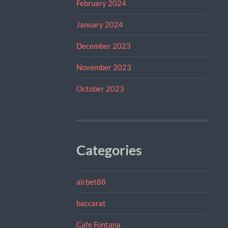
February 2024
January 2024
December 2023
November 2023
October 2023
Categories
airbet88
baccarat
Cafe Fontana