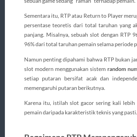
sebuah game sedang “ramah” terhadap pemain.
Sementara itu, RTP atau Return to Player meru
persentase teoretis dari total taruhan yang 
panjang. Misalnya, sebuah slot dengan RTP 9
96% dari total taruhan pemain selama periode 
Namun penting dipahami bahwa RTP bukan jami
slot modern menggunakan sistem
random num
setiap putaran bersifat acak dan independe
memengaruhi putaran berikutnya.
Karena itu, istilah slot gacor sering kali le
pemain daripada karakteristik teknis yang pasti