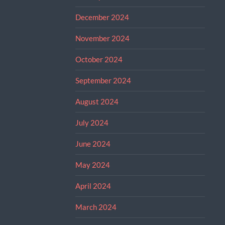
December 2024
November 2024
October 2024
September 2024
August 2024
July 2024
June 2024
May 2024
April 2024
March 2024