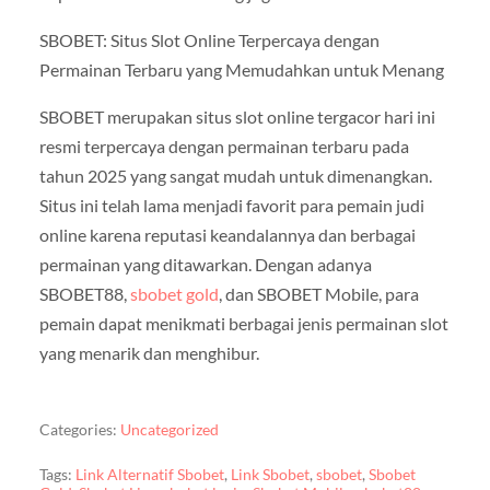
SBOBET: Situs Slot Online Terpercaya dengan
Permainan Terbaru yang Memudahkan untuk Menang
SBOBET merupakan situs slot online tergacor hari ini
resmi terpercaya dengan permainan terbaru pada
tahun 2025 yang sangat mudah untuk dimenangkan.
Situs ini telah lama menjadi favorit para pemain judi
online karena reputasi keandalannya dan berbagai
permainan yang ditawarkan. Dengan adanya
SBOBET88,
sbobet gold
, dan SBOBET Mobile, para
pemain dapat menikmati berbagai jenis permainan slot
yang menarik dan menghibur.
Categories:
Uncategorized
Tags:
Link Alternatif Sbobet
,
Link Sbobet
,
sbobet
,
Sbobet