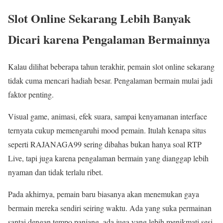
Slot Online Sekarang Lebih Banyak
Dicari karena Pengalaman Bermainnya
Kalau dilihat beberapa tahun terakhir, pemain slot online sekarang
tidak cuma mencari hadiah besar. Pengalaman bermain mulai jadi
faktor penting.
Visual game, animasi, efek suara, sampai kenyamanan interface
ternyata cukup memengaruhi mood pemain. Itulah kenapa situs
seperti RAJANAGA99 sering dibahas bukan hanya soal RTP
Live, tapi juga karena pengalaman bermain yang dianggap lebih
nyaman dan tidak terlalu ribet.
Pada akhirnya, pemain baru biasanya akan menemukan gaya
bermain mereka sendiri seiring waktu. Ada yang suka permainan
santai dengan tempo panjang, ada juga yang lebih menikmati sesi