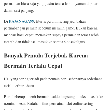
permainan biasa saja yang justru terasa lebih nyaman diputar
dalam sesi panjang.
Di
RAJANAGA99
, fitur seperti ini sering jadi bahan
pertimbangan pemain sebelum memilih game. Bukan karena
mencari hasil cepat, melainkan supaya permainan terasa lebih
terarah dan tidak asal masuk ke semua slot sekaligus.
Banyak Pemula Terjebak Karena
Bermain Terlalu Cepat
Hal yang sering terjadi pada pemain baru sebenarnya sederhana:
terlalu terburu-buru.
Baru beberapa menit bermain, saldo langsung dipaksa masuk ke
nominal besar. Padahal ritme permainan slot online sering