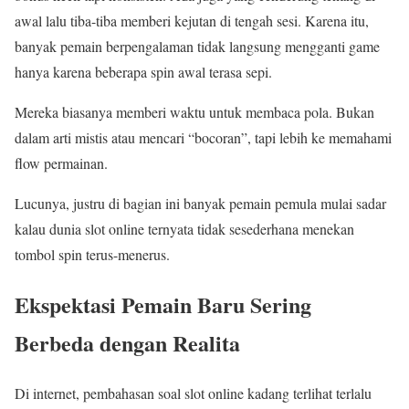
awal lalu tiba-tiba memberi kejutan di tengah sesi. Karena itu,
banyak pemain berpengalaman tidak langsung mengganti game
hanya karena beberapa spin awal terasa sepi.
Mereka biasanya memberi waktu untuk membaca pola. Bukan
dalam arti mistis atau mencari “bocoran”, tapi lebih ke memahami
flow permainan.
Lucunya, justru di bagian ini banyak pemain pemula mulai sadar
kalau dunia slot online ternyata tidak sesederhana menekan
tombol spin terus-menerus.
Ekspektasi Pemain Baru Sering
Berbeda dengan Realita
Di internet, pembahasan soal slot online kadang terlihat terlalu