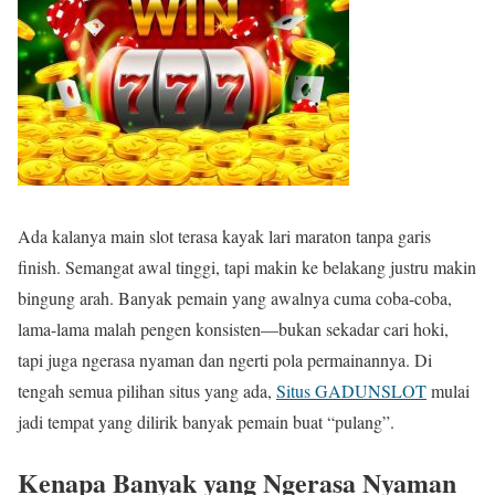
Ada kalanya main slot terasa kayak lari maraton tanpa garis
finish. Semangat awal tinggi, tapi makin ke belakang justru makin
bingung arah. Banyak pemain yang awalnya cuma coba-coba,
lama-lama malah pengen konsisten—bukan sekadar cari hoki,
tapi juga ngerasa nyaman dan ngerti pola permainannya. Di
tengah semua pilihan situs yang ada,
Situs GADUNSLOT
mulai
jadi tempat yang dilirik banyak pemain buat “pulang”.
Kenapa Banyak yang Ngerasa Nyaman