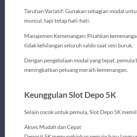
Taruhan Variatif: Gunakan sebagian modal untu
muncul, tapi tetap hati-hati.
Manajemen Kemenangan: Pisahkan kemenangan 
tidak kehilangan seluruh saldo saat sesi buruk.
Dengan pengelolaan modal yang tepat, pemula b
meningkatkan peluang meraih kemenangan.
Keunggulan Slot Depo 5K
Selain cocok untuk pemula, Slot Depo 5K memili
Akses Mudah dan Cepat
Deposit 5K memungkinkan pemain baru langsu