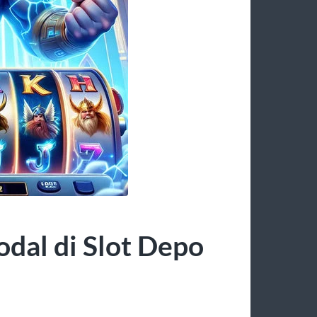
dal di Slot Depo