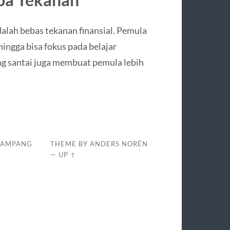
alah bebas tekanan finansial. Pemula
hingga bisa fokus pada belajar
g santai juga membuat pemula lebih
 GAMPANG
THEME BY
ANDERS NORÉN
—
UP ↑