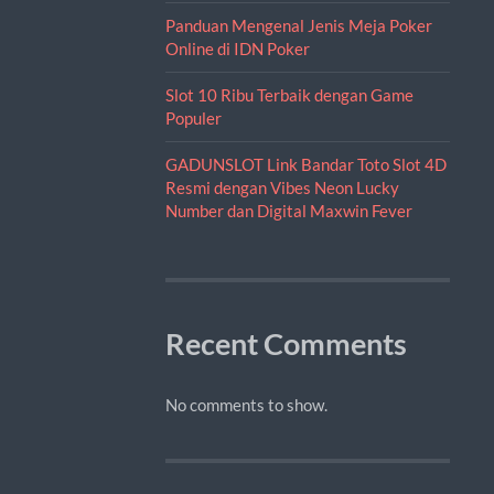
Panduan Mengenal Jenis Meja Poker
Online di IDN Poker
Slot 10 Ribu Terbaik dengan Game
Populer
GADUNSLOT Link Bandar Toto Slot 4D
Resmi dengan Vibes Neon Lucky
Number dan Digital Maxwin Fever
Recent Comments
No comments to show.