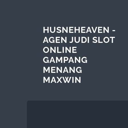
HUSNEHEAVEN -
AGEN JUDI SLOT
ONLINE
GAMPANG
MENANG
MAXWIN