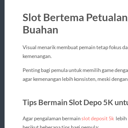
Slot Bertema Petualan
Buahan
Visual menarik membuat pemain tetap fokus d
kemenangan.
Penting bagi pemula untuk memilih game dengan
agar kemenangan lebih konsisten, meski dengan h
Tips Bermain Slot Depo 5K un
Agar pengalaman bermain
slot deposit 5k
lebih
berikut beberapa tips bagi pemula: