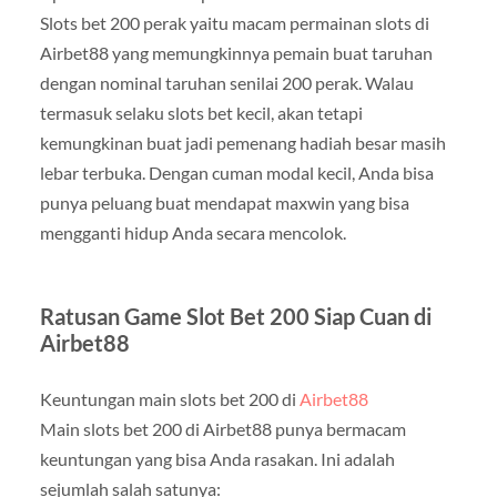
Slots bet 200 perak yaitu macam permainan slots di
Airbet88 yang memungkinnya pemain buat taruhan
dengan nominal taruhan senilai 200 perak. Walau
termasuk selaku slots bet kecil, akan tetapi
kemungkinan buat jadi pemenang hadiah besar masih
lebar terbuka. Dengan cuman modal kecil, Anda bisa
punya peluang buat mendapat maxwin yang bisa
mengganti hidup Anda secara mencolok.
Ratusan Game Slot Bet 200 Siap Cuan di
Airbet88
Keuntungan main slots bet 200 di
Airbet88
Main slots bet 200 di Airbet88 punya bermacam
keuntungan yang bisa Anda rasakan. Ini adalah
sejumlah salah satunya: