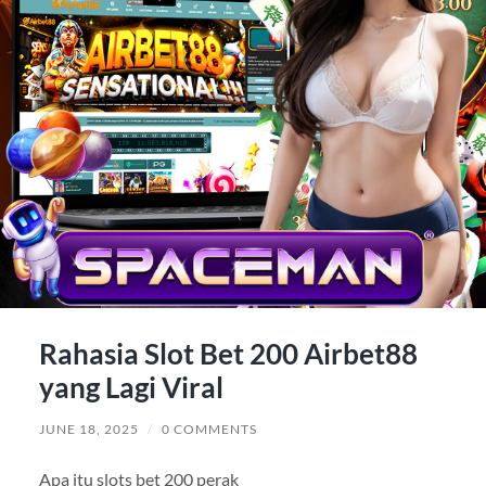
Rahasia Slot Bet 200 Airbet88
yang Lagi Viral
JUNE 18, 2025
/
0 COMMENTS
Apa itu slots bet 200 perak