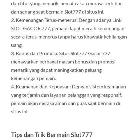
dan fitur yang menarik, pemain akan merasa terhibur
dan senang saat bermain Slot777 di situs ini.
2. Kemenangan Terus-menerus: Dengan adanya Link
SLOT GACOR 777, pemain dapat meraih kemenangan
secara terus-menerus tanpa harus khawatir kehilangan
uang.
3. Bonus dan Promosi: Situs Slot777 Gacor 777
menawarkan berbagai macam bonus dan promosi
menarik yang dapat meningkatkan peluang
kemenangan pemain.
4. Keamanan dan Kepuasan: Dengan sistem keamanan
yang terjamin dan layanan pelanggan yang responsif,
pemain akan merasa aman dan puas saat bermain di
situs ini.
Tips dan Trik Bermain Slot777