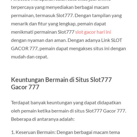
terpercaya yang menyediakan berbagai macam
permainan, termasuk Slot777. Dengan tampilan yang
menarik dan fitur yang lengkap, pemain dapat
menikmati permainan Slot777
slot gacor hari ini
dengan nyaman dan aman. Dengan adanya Link SLOT
GACOR 777, pemain dapat mengakses situs ini dengan
mudah dan cepat.
Keuntungan Bermain di Situs Slot777
Gacor 777
Terdapat banyak keuntungan yang dapat didapatkan
oleh pemain ketika bermain di situs Slot777 Gacor 777.
Beberapa di antaranya adalah:
1. Keseruan Bermain: Dengan berbagai macam tema