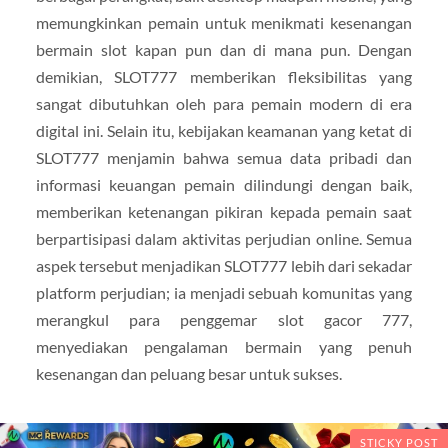
memungkinkan pemain untuk menikmati kesenangan
bermain slot kapan pun dan di mana pun. Dengan
demikian, SLOT777 memberikan fleksibilitas yang
sangat dibutuhkan oleh para pemain modern di era
digital ini. Selain itu, kebijakan keamanan yang ketat di
SLOT777 menjamin bahwa semua data pribadi dan
informasi keuangan pemain dilindungi dengan baik,
memberikan ketenangan pikiran kepada pemain saat
berpartisipasi dalam aktivitas perjudian online. Semua
aspek tersebut menjadikan SLOT777 lebih dari sekadar
platform perjudian; ia menjadi sebuah komunitas yang
merangkul para penggemar slot gacor 777,
menyediakan pengalaman bermain yang penuh
kesenangan dan peluang besar untuk sukses.
STICKY POST