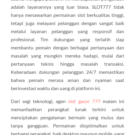
adalah layanannya yang luar biasa. SLOT777 tidak
hanya menawarkan permainan slot berkualitas tinggi,
tetapi juga melayani pelanggan dengan sangat baik
melalui layanan pelanggan yang responsif dan
profesional. Tim dukungan yang terlatih siap
membantu pemain dengan berbagai pertanyaan dan
masalah yang mungkin mereka hadapi, mulai dari
pertanyaan teknis hingga masalah transaksi.
Keberadaan dukungan pelanggan 24/7 memastikan
bahwa pemain merasa aman dan nyaman saat
berinvestasi waktu dan uang di platform ini.
Dari segi teknologi, agen
slot gacor 777
malam ini
memanfaatkan perangkat lunak terkini untuk
menciptakan pengalaman bermain yang mulus dan
tanpa gangguan. Permainan dioptimalkan untuk
berbagai perangkat, baik desktop maupun mobile, yang