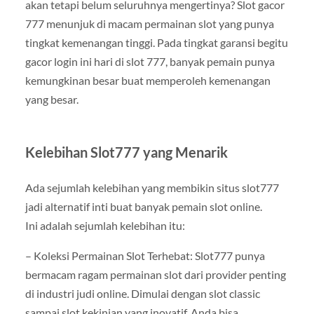
akan tetapi belum seluruhnya mengertinya? Slot gacor
777 menunjuk di macam permainan slot yang punya
tingkat kemenangan tinggi. Pada tingkat garansi begitu
gacor login ini hari di slot 777, banyak pemain punya
kemungkinan besar buat memperoleh kemenangan
yang besar.
Kelebihan Slot777 yang Menarik
Ada sejumlah kelebihan yang membikin situs slot777
jadi alternatif inti buat banyak pemain slot online.
Ini adalah sejumlah kelebihan itu:
– Koleksi Permainan Slot Terhebat: Slot777 punya
bermacam ragam permainan slot dari provider penting
di industri judi online. Dimulai dengan slot classic
sampai slot kekinian yang inovatif, Anda bisa