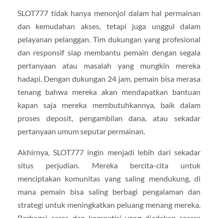
SLOT777 tidak hanya menonjol dalam hal permainan
dan kemudahan akses, tetapi juga unggul dalam
pelayanan pelanggan. Tim dukungan yang profesional
dan responsif siap membantu pemain dengan segala
pertanyaan atau masalah yang mungkin mereka
hadapi. Dengan dukungan 24 jam, pemain bisa merasa
tenang bahwa mereka akan mendapatkan bantuan
kapan saja mereka membutuhkannya, baik dalam
proses deposit, pengambilan dana, atau sekadar
pertanyaan umum seputar permainan.
Akhirnya, SLOT777 ingin menjadi lebih dari sekadar
situs perjudian. Mereka bercita-cita untuk
menciptakan komunitas yang saling mendukung, di
mana pemain bisa saling berbagi pengalaman dan
strategi untuk meningkatkan peluang menang mereka.
Berbagai acara dan kompetisi yang diadakan secara