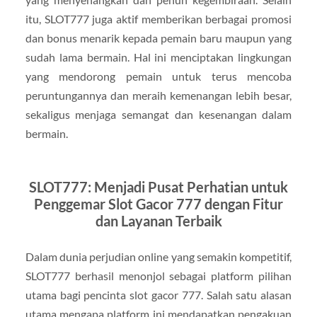
itu, SLOT777 juga aktif memberikan berbagai promosi
dan bonus menarik kepada pemain baru maupun yang
sudah lama bermain. Hal ini menciptakan lingkungan
yang mendorong pemain untuk terus mencoba
peruntungannya dan meraih kemenangan lebih besar,
sekaligus menjaga semangat dan kesenangan dalam
bermain.
SLOT777: Menjadi Pusat Perhatian untuk
Penggemar Slot Gacor 777 dengan Fitur
dan Layanan Terbaik
Dalam dunia perjudian online yang semakin kompetitif,
SLOT777 berhasil menonjol sebagai platform pilihan
utama bagi pencinta slot gacor 777. Salah satu alasan
utama mengapa platform ini mendapatkan pengakuan