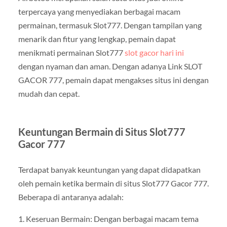
terpercaya yang menyediakan berbagai macam
permainan, termasuk Slot777. Dengan tampilan yang
menarik dan fitur yang lengkap, pemain dapat
menikmati permainan Slot777
slot gacor hari ini
dengan nyaman dan aman. Dengan adanya Link SLOT
GACOR 777, pemain dapat mengakses situs ini dengan
mudah dan cepat.
Keuntungan Bermain di Situs Slot777
Gacor 777
Terdapat banyak keuntungan yang dapat didapatkan
oleh pemain ketika bermain di situs Slot777 Gacor 777.
Beberapa di antaranya adalah:
1. Keseruan Bermain: Dengan berbagai macam tema