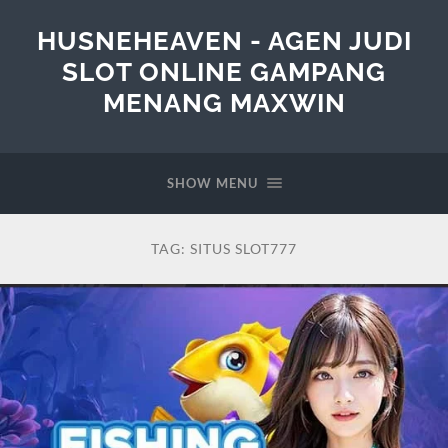
HUSNEHEAVEN - AGEN JUDI
SLOT ONLINE GAMPANG
MENANG MAXWIN
SHOW MENU
TAG:
SITUS SLOT777