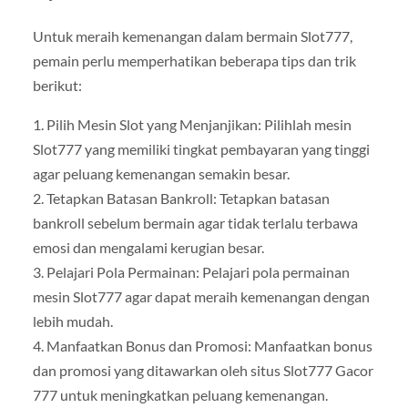
Untuk meraih kemenangan dalam bermain Slot777,
pemain perlu memperhatikan beberapa tips dan trik
berikut:
1. Pilih Mesin Slot yang Menjanjikan: Pilihlah mesin
Slot777 yang memiliki tingkat pembayaran yang tinggi
agar peluang kemenangan semakin besar.
2. Tetapkan Batasan Bankroll: Tetapkan batasan
bankroll sebelum bermain agar tidak terlalu terbawa
emosi dan mengalami kerugian besar.
3. Pelajari Pola Permainan: Pelajari pola permainan
mesin Slot777 agar dapat meraih kemenangan dengan
lebih mudah.
4. Manfaatkan Bonus dan Promosi: Manfaatkan bonus
dan promosi yang ditawarkan oleh situs Slot777 Gacor
777 untuk meningkatkan peluang kemenangan.