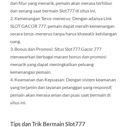
dan fitur yang menarik, pemain akan merasa terhibur
dan senang saat bermain Slot777 di situs ini.
2. Kemenangan Terus-menerus: Dengan adanya Link
SLOT GACOR 777, pemain dapat meraih kemenangan
secara terus-menerus tanpa harus khawatir kehilangan
uang.
3. Bonus dan Promosi: Situs Slot777 Gacor 777
menawarkan berbagai macam bonus dan promosi
menarik yang dapat meningkatkan peluang
kemenangan pemain.
4. Keamanan dan Kepuasan: Dengan sistem keamanan
yang terjamin dan layanan pelanggan yang responsif,
pemain akan merasa aman dan puas saat bermain di
situs ini.
Tips dan Trik Bermain Slot777