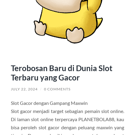
Terobosan Baru di Dunia Slot
Terbaru yang Gacor
JULY 22, 2024
/
0 COMMENTS
Slot Gacor dengan Gampang Maxwin
Slot gacor menjadi target sebagian pemain slot online.
Di laman slot online terpercaya PLANETBOLA88, kau
bisa peroleh slot gacor dengan peluang maxwin yang