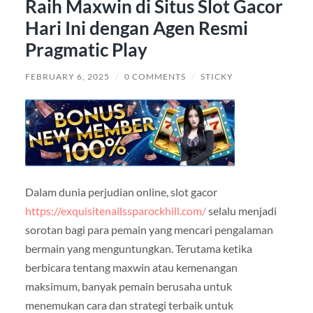
Raih Maxwin di Situs Slot Gacor
Hari Ini dengan Agen Resmi
Pragmatic Play
FEBRUARY 6, 2025
/
0 COMMENTS
/
STICKY
Dalam dunia perjudian online, slot gacor
https://exquisitenailssparockhill.com/
selalu menjadi
sorotan bagi para pemain yang mencari pengalaman
bermain yang menguntungkan. Terutama ketika
berbicara tentang maxwin atau kemenangan
maksimum, banyak pemain berusaha untuk
menemukan cara dan strategi terbaik untuk