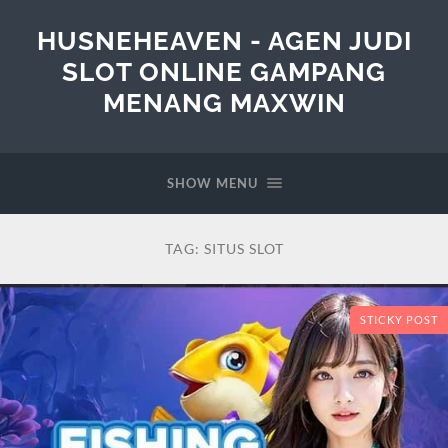
HUSNEHEAVEN - AGEN JUDI
SLOT ONLINE GAMPANG
MENANG MAXWIN
SHOW MENU
TAG:
SITUS SLOT
STICKY POST