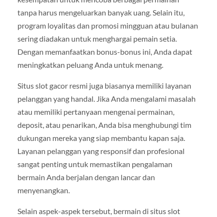
tanpa harus mengeluarkan banyak uang. Selain itu,
program loyalitas dan promosi mingguan atau bulanan
sering diadakan untuk menghargai pemain setia.
Dengan memanfaatkan bonus-bonus ini, Anda dapat
meningkatkan peluang Anda untuk menang.
Situs slot gacor resmi juga biasanya memiliki layanan
pelanggan yang handal. Jika Anda mengalami masalah
atau memiliki pertanyaan mengenai permainan,
deposit, atau penarikan, Anda bisa menghubungi tim
dukungan mereka yang siap membantu kapan saja.
Layanan pelanggan yang responsif dan profesional
sangat penting untuk memastikan pengalaman
bermain Anda berjalan dengan lancar dan
menyenangkan.
Selain aspek-aspek tersebut, bermain di situs slot