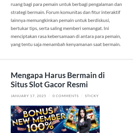
ruang bagi para pemain untuk berbagi pengalaman dan
strategi bermain. Forum komunitas dan fitur interaktif
lainnya memungkinkan pemain untuk berdiskusi,
bertukar tips, serta saling memberi semangat. Ini
menciptakan rasa kebersamaan di antara para pemain,
yang tentu saja menambah kenyamanan saat bermain.
Mengapa Harus Bermain di
Situs Slot Gacor Resmi
JANUARY 17, 2025
/
0 COMMENTS
/
STICKY