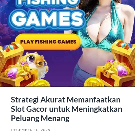
Strategi Akurat Memanfaatkan
Slot Gacor untuk Meningkatkan
Peluang Menang
DECEMBER 10, 2025