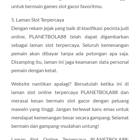
untuk bermain games slot gacor favoritmu.
5. Laman Slot Terpercaya
Dengan rekam jejak yang baik di klasifikasi pecinta judi
online, PLANETBOLA88 telah dapat digambarkan
sebagai laman slot terpercaya. Seluruh kemenangan
pemain akan dibayar tanpa ada potongan apa saja.
Disamping itu, laman ini jaga keamanan data personal
pemain dengan ketat.
Website nantikan apalagi? Bersatulah ketika ini di
laman slot online terpercaya PLANETBOLA88 dan
merasai kesan bermain slot gacor dengan peluang
maxwin yang tinggi. Jangan terlewat kans emas untuk
mendapat kemenangan besar secara gampang. Selamat
bermain dan gampang-mudahan untung!
Laman Slot Online Terpercaya PLANETBOLA88: