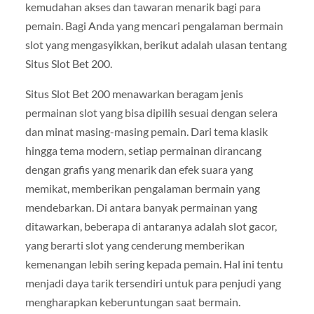
kemudahan akses dan tawaran menarik bagi para
pemain. Bagi Anda yang mencari pengalaman bermain
slot yang mengasyikkan, berikut adalah ulasan tentang
Situs Slot Bet 200.
Situs Slot Bet 200 menawarkan beragam jenis
permainan slot yang bisa dipilih sesuai dengan selera
dan minat masing-masing pemain. Dari tema klasik
hingga tema modern, setiap permainan dirancang
dengan grafis yang menarik dan efek suara yang
memikat, memberikan pengalaman bermain yang
mendebarkan. Di antara banyak permainan yang
ditawarkan, beberapa di antaranya adalah slot gacor,
yang berarti slot yang cenderung memberikan
kemenangan lebih sering kepada pemain. Hal ini tentu
menjadi daya tarik tersendiri untuk para penjudi yang
mengharapkan keberuntungan saat bermain.