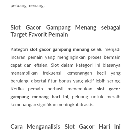
peluang menang.
Slot Gacor Gampang Menang sebagai
Target Favorit Pemain
Kategori
slot gacor gampang menang
selalu menjadi
incaran pemain yang menginginkan proses bermain
cepat dan efisien. Slot dalam kategori ini biasanya
menampilkan frekuensi kemenangan kecil yang
berulang, disertai fitur bonus yang aktif lebih sering.
Ketika pemain berhasil menemukan
slot gacor
gampang menang hari ini
, peluang untuk meraih
kemenangan signifikan meningkat drastis.
Cara Menganalisis Slot Gacor Hari Ini