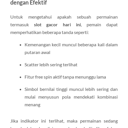
dengan Efektif
Untuk mengetahui apakah sebuah permainan
termasuk
slot gacor hari ini
, pemain dapat
memperhatikan beberapa tanda seperti:
Kemenangan kecil muncul beberapa kali dalam
putaran awal
Scatter lebih sering terlihat
Fitur free spin aktif tanpa menunggu lama
Simbol bernilai tinggi muncul lebih sering dan
mulai menyusun pola mendekati kombinasi
menang
Jika indikator ini terlihat, maka permainan sedang