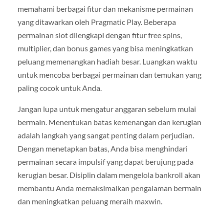
memahami berbagai fitur dan mekanisme permainan
yang ditawarkan oleh Pragmatic Play. Beberapa
permainan slot dilengkapi dengan fitur free spins,
multiplier, dan bonus games yang bisa meningkatkan
peluang memenangkan hadiah besar. Luangkan waktu
untuk mencoba berbagai permainan dan temukan yang
paling cocok untuk Anda.
Jangan lupa untuk mengatur anggaran sebelum mulai
bermain. Menentukan batas kemenangan dan kerugian
adalah langkah yang sangat penting dalam perjudian.
Dengan menetapkan batas, Anda bisa menghindari
permainan secara impulsif yang dapat berujung pada
kerugian besar. Disiplin dalam mengelola bankroll akan
membantu Anda memaksimalkan pengalaman bermain
dan meningkatkan peluang meraih maxwin.