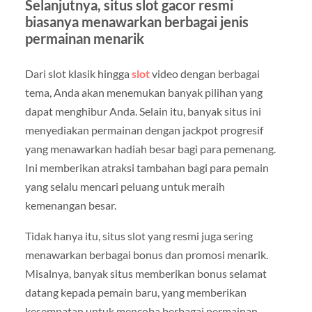
Selanjutnya, situs slot gacor resmi
biasanya menawarkan berbagai jenis
permainan menarik
Dari slot klasik hingga
slot
video dengan berbagai
tema, Anda akan menemukan banyak pilihan yang
dapat menghibur Anda. Selain itu, banyak situs ini
menyediakan permainan dengan jackpot progresif
yang menawarkan hadiah besar bagi para pemenang.
Ini memberikan atraksi tambahan bagi para pemain
yang selalu mencari peluang untuk meraih
kemenangan besar.
Tidak hanya itu, situs slot yang resmi juga sering
menawarkan berbagai bonus dan promosi menarik.
Misalnya, banyak situs memberikan bonus selamat
datang kepada pemain baru, yang memberikan
kesempatan untuk mencoba berbagai permainan