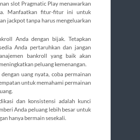
inan slot Pragmatic Play menawarkan
a. Manfaatkan fitur-fitur ini untuk
n jackpot tanpa harus mengeluarkan
nkroll Anda dengan bijak. Tetapkan
sedia Anda pertaruhkan dan jangan
anajemen bankroll yang baik akan
 meningkatkan peluang kemenangan.
h dengan uang nyata, coba permainan
sempatan untuk memahami permainan
 uang.
dikasi dan konsistensi adalah kunci
mberi Anda peluang lebih besar untuk
an hanya bermain sesekali.