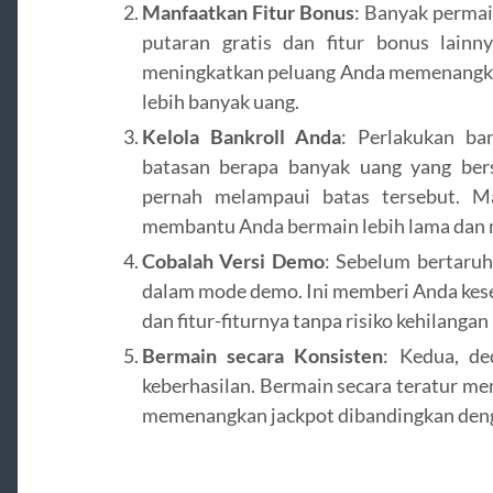
Manfaatkan Fitur Bonus
: Banyak perma
putaran gratis dan fitur bonus lainny
meningkatkan peluang Anda memenangka
lebih banyak uang.
Kelola Bankroll Anda
: Perlakukan ba
batasan berapa banyak uang yang ber
pernah melampaui batas tersebut. M
membantu Anda bermain lebih lama dan
Cobalah Versi Demo
: Sebelum bertaru
dalam mode demo. Ini memberi Anda ke
dan fitur-fiturnya tanpa risiko kehilangan
Bermain secara Konsisten
: Kedua, de
keberhasilan. Bermain secara teratur me
memenangkan jackpot dibandingkan deng