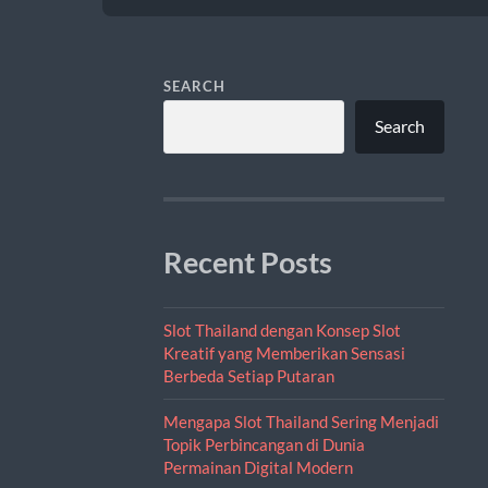
SEARCH
Search
Recent Posts
Slot Thailand dengan Konsep Slot
Kreatif yang Memberikan Sensasi
Berbeda Setiap Putaran
Mengapa Slot Thailand Sering Menjadi
Topik Perbincangan di Dunia
Permainan Digital Modern