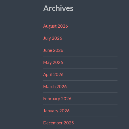
Archives
August 2026
July 2026
June 2026
May 2026
April 2026
March 2026
February 2026
January 2026
December 2025