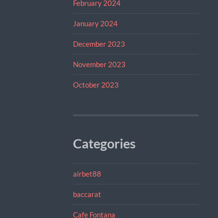
February 2024
January 2024
December 2023
November 2023
October 2023
Categories
airbet88
baccarat
Cafe Fontana