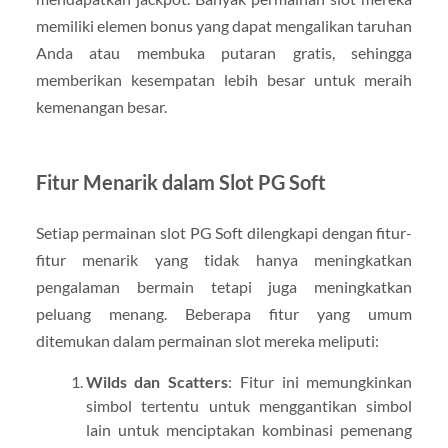
memiliki elemen bonus yang dapat mengalikan taruhan
Anda atau membuka putaran gratis, sehingga
memberikan kesempatan lebih besar untuk meraih
kemenangan besar.
Fitur Menarik dalam Slot PG Soft
Setiap permainan slot PG Soft dilengkapi dengan fitur-
fitur menarik yang tidak hanya meningkatkan
pengalaman bermain tetapi juga meningkatkan
peluang menang. Beberapa fitur yang umum
ditemukan dalam permainan slot mereka meliputi:
Wilds dan Scatters
: Fitur ini memungkinkan
simbol tertentu untuk menggantikan simbol
lain untuk menciptakan kombinasi pemenang