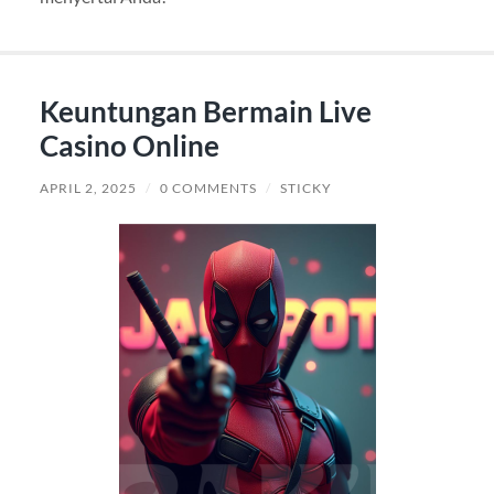
Keuntungan Bermain Live
Casino Online
APRIL 2, 2025
/
0 COMMENTS
/
STICKY