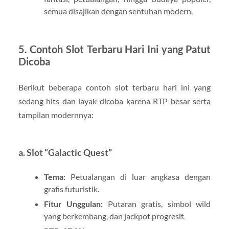
semua disajikan dengan sentuhan modern.
5. Contoh Slot Terbaru Hari Ini yang Patut
Dicoba
Berikut beberapa contoh slot terbaru hari ini yang
sedang hits dan layak dicoba karena RTP besar serta
tampilan modernnya:
a.
Slot “Galactic Quest”
Tema:
Petualangan di luar angkasa dengan
grafis futuristik.
Fitur Unggulan:
Putaran gratis, simbol wild
yang berkembang, dan jackpot progresif.