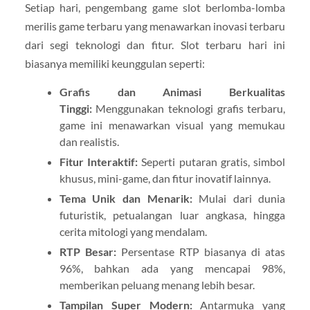
Setiap hari, pengembang game slot berlomba-lomba
merilis game terbaru yang menawarkan inovasi terbaru
dari segi teknologi dan fitur. Slot terbaru hari ini
biasanya memiliki keunggulan seperti:
Grafis dan Animasi Berkualitas
Tinggi:
Menggunakan teknologi grafis terbaru,
game ini menawarkan visual yang memukau
dan realistis.
Fitur Interaktif:
Seperti putaran gratis, simbol
khusus, mini-game, dan fitur inovatif lainnya.
Tema Unik dan Menarik:
Mulai dari dunia
futuristik, petualangan luar angkasa, hingga
cerita mitologi yang mendalam.
RTP Besar:
Persentase RTP biasanya di atas
96%, bahkan ada yang mencapai 98%,
memberikan peluang menang lebih besar.
Tampilan Super Modern:
Antarmuka yang