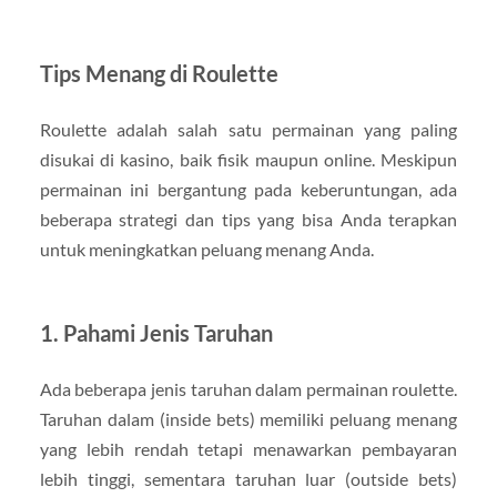
Tips Menang di Roulette
Roulette adalah salah satu permainan yang paling
disukai di kasino, baik fisik maupun online. Meskipun
permainan ini bergantung pada keberuntungan, ada
beberapa strategi dan tips yang bisa Anda terapkan
untuk meningkatkan peluang menang Anda.
1. Pahami Jenis Taruhan
Ada beberapa jenis taruhan dalam permainan roulette.
Taruhan dalam (inside bets) memiliki peluang menang
yang lebih rendah tetapi menawarkan pembayaran
lebih tinggi, sementara taruhan luar (outside bets)