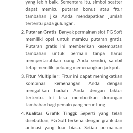
yang lebih baik. Sementara itu, simbol scatter
dapat memicu putaran bonus atau fitur
tambahan jika Anda mendapatkan jumlah
tertentu pada gulungan.
Putaran Gratis
: Banyak permainan slot PG Soft
memiliki opsi untuk memicu putaran gratis.
Putaran gratis ini memberikan kesempatan
tambahan untuk bermain tanpa harus
mempertaruhkan uang Anda sendiri, sambil
tetap memiliki peluang memenangkan jackpot.
Fitur Multiplier
: Fitur ini dapat meningkatkan
kombinasi kemenangan Anda dengan
mengalikan hadiah Anda dengan faktor
tertentu. Ini bisa memberikan dorongan
tambahan bagi pemain yang beruntung.
Kualitas Grafik Tinggi
: Seperti yang telah
disebutkan, PG Soft terkenal dengan grafik dan
animasi yang luar biasa. Setiap permainan