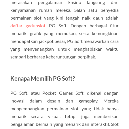
merasakan pengalaman kasino langsung dari
kenyamanan rumah mereka. Salah satu penyedia
permainan slot yang kini tengah naik daun adalah
daftar gadunslot
PG Soft. Dengan berbagai fitur
menarik, grafik yang memukau, serta kemungkinan
mendapatkan jackpot besar, PG Soft menawarkan cara
yang menyenangkan untuk menghabiskan waktu
sembari berharap keberuntungan berpihak.
Kenapa Memilih PG Soft?
PG Soft, atau Pocket Games Soft, dikenal dengan
inovasi dalam desain dan gameplay. Mereka
mengembangkan permainan slot yang tidak hanya
menarik secara visual, tetapi juga memberikan
pengalaman bermain yang menarik dan interaktif. Slot