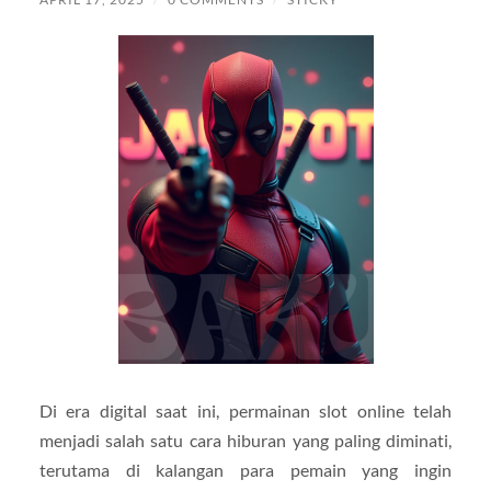
Di era digital saat ini, permainan slot online telah
menjadi salah satu cara hiburan yang paling diminati,
terutama di kalangan para pemain yang ingin