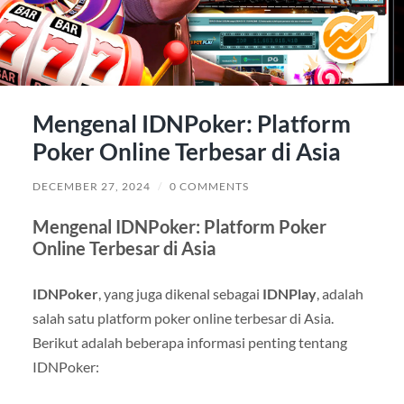
Mengenal IDNPoker: Platform
Poker Online Terbesar di Asia
DECEMBER 27, 2024
/
0 COMMENTS
Mengenal IDNPoker: Platform Poker
Online Terbesar di Asia
IDNPoker
, yang juga dikenal sebagai
IDNPlay
, adalah
salah satu platform poker online terbesar di Asia.
Berikut adalah beberapa informasi penting tentang
IDNPoker: