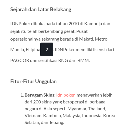
Sejarah dan Latar Belakang
IDNPoker dibuka pada tahun 2010 di Kamboja dan
sejak itu telah berkembang pesat. Pusat
operasionalnya sekarang berada di Makati, Metro
Manila, Filipina
2
. IDNPoker memiliki lisensi dari
PAGCOR dan sertifikasi RNG dari BMM.
Fitur-Fitur Unggulan
Beragam Skins
:
idn poker
menawarkan lebih
dari 200 skins yang beroperasi di berbagai
negara di Asia seperti Myanmar, Thailand,
Vietnam, Kamboja, Malaysia, Indonesia, Korea
Selatan, dan Jepang.