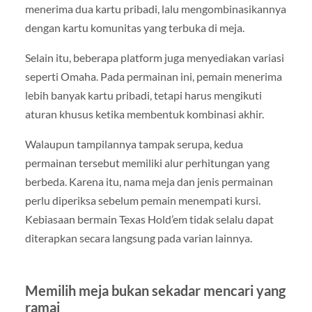
menerima dua kartu pribadi, lalu mengombinasikannya
dengan kartu komunitas yang terbuka di meja.
Selain itu, beberapa platform juga menyediakan variasi
seperti Omaha. Pada permainan ini, pemain menerima
lebih banyak kartu pribadi, tetapi harus mengikuti
aturan khusus ketika membentuk kombinasi akhir.
Walaupun tampilannya tampak serupa, kedua
permainan tersebut memiliki alur perhitungan yang
berbeda. Karena itu, nama meja dan jenis permainan
perlu diperiksa sebelum pemain menempati kursi.
Kebiasaan bermain Texas Hold’em tidak selalu dapat
diterapkan secara langsung pada varian lainnya.
Memilih meja bukan sekadar mencari yang
ramai