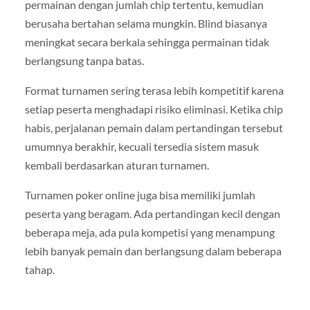
permainan dengan jumlah chip tertentu, kemudian
berusaha bertahan selama mungkin. Blind biasanya
meningkat secara berkala sehingga permainan tidak
berlangsung tanpa batas.
Format turnamen sering terasa lebih kompetitif karena
setiap peserta menghadapi risiko eliminasi. Ketika chip
habis, perjalanan pemain dalam pertandingan tersebut
umumnya berakhir, kecuali tersedia sistem masuk
kembali berdasarkan aturan turnamen.
Turnamen poker online juga bisa memiliki jumlah
peserta yang beragam. Ada pertandingan kecil dengan
beberapa meja, ada pula kompetisi yang menampung
lebih banyak pemain dan berlangsung dalam beberapa
tahap.