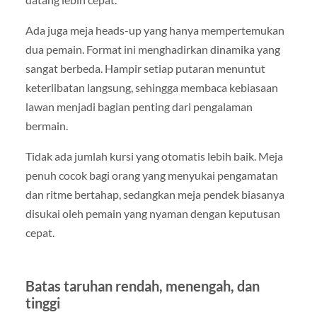
Ada juga meja heads-up yang hanya mempertemukan
dua pemain. Format ini menghadirkan dinamika yang
sangat berbeda. Hampir setiap putaran menuntut
keterlibatan langsung, sehingga membaca kebiasaan
lawan menjadi bagian penting dari pengalaman
bermain.
Tidak ada jumlah kursi yang otomatis lebih baik. Meja
penuh cocok bagi orang yang menyukai pengamatan
dan ritme bertahap, sedangkan meja pendek biasanya
disukai oleh pemain yang nyaman dengan keputusan
cepat.
Batas taruhan rendah, menengah, dan
tinggi