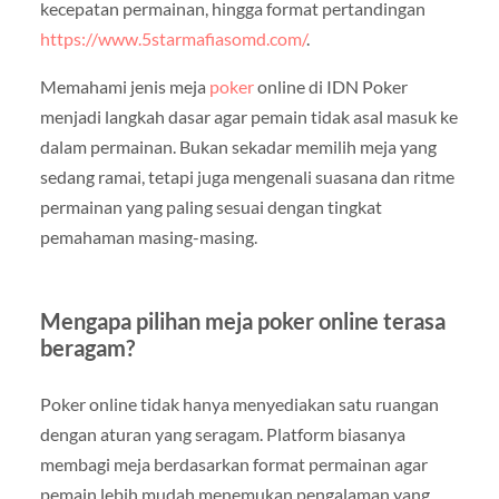
kecepatan permainan, hingga format pertandingan
https://www.5starmafiasomd.com/
.
Memahami jenis meja
poker
online di IDN Poker
menjadi langkah dasar agar pemain tidak asal masuk ke
dalam permainan. Bukan sekadar memilih meja yang
sedang ramai, tetapi juga mengenali suasana dan ritme
permainan yang paling sesuai dengan tingkat
pemahaman masing-masing.
Mengapa pilihan meja poker online terasa
beragam?
Poker online tidak hanya menyediakan satu ruangan
dengan aturan yang seragam. Platform biasanya
membagi meja berdasarkan format permainan agar
pemain lebih mudah menemukan pengalaman yang