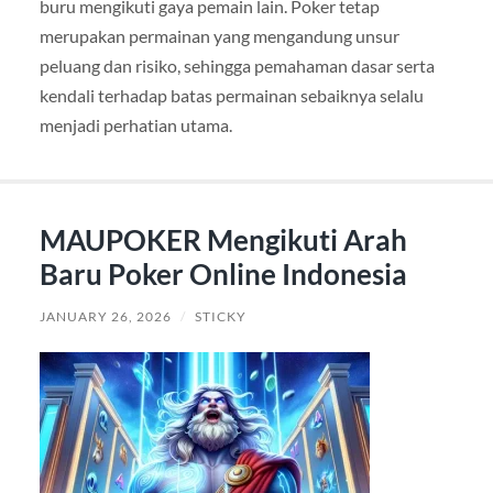
buru mengikuti gaya pemain lain. Poker tetap
merupakan permainan yang mengandung unsur
peluang dan risiko, sehingga pemahaman dasar serta
kendali terhadap batas permainan sebaiknya selalu
menjadi perhatian utama.
MAUPOKER Mengikuti Arah
Baru Poker Online Indonesia
JANUARY 26, 2026
/
STICKY