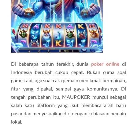
Di beberapa tahun terakhir, dunia
poker online
di
Indonesia berubah cukup cepat. Bukan cuma soal
game, tapi juga soal cara pemain menikmati permainan,
fitur yang dipakai, sampai gaya komunitasnya. Di
tengah perubahan itu, MAUPOKER muncul sebagai
salah satu platform yang ikut membaca arah baru
pasar dan menyesuaikan diri dengan kebiasaan pemain
lokal.