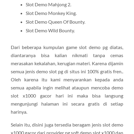
Slot Demo Mahjong 2.
Slot Demo Monkey King.
Slot Demo Queen Of Bounty.
Slot Demo Wild Bounty.
Dari beberapa kumpulan game slot demo pg diatas,
diantaranya bisa kalian nikmati tanpa cemas
merasakan kekalahan, kerugian materi. Karena dijamin
semua jenis demo slot pg di situs ini 100% gratis fren..
Oleh karena itu kami menyarankan kepada anda
semua apabila ingin melihat ataupun mencoba demo
slot x1000 gacor hari ini maka bisa langsung
mengunjungi halaman ini secara gratis di setiap
harinya.
Selain itu, disini juga tersedia beragam jenis slot demo
x1000 gacor dari provider pg soft demo slot x1000 dan