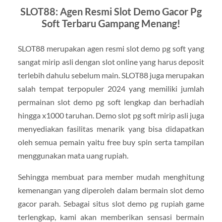
SLOT88: Agen Resmi Slot Demo Gacor Pg
Soft Terbaru Gampang Menang!
SLOT88 merupakan agen resmi slot demo pg soft yang
sangat mirip asli dengan slot online yang harus deposit
terlebih dahulu sebelum main. SLOT88 juga merupakan
salah tempat terpopuler 2024 yang memiliki jumlah
permainan slot demo pg soft lengkap dan berhadiah
hingga x1000 taruhan. Demo slot pg soft mirip asli juga
menyediakan fasilitas menarik yang bisa didapatkan
oleh semua pemain yaitu free buy spin serta tampilan
menggunakan mata uang rupiah.
Sehingga membuat para member mudah menghitung
kemenangan yang diperoleh dalam bermain slot demo
gacor parah. Sebagai situs slot demo pg rupiah game
terlengkap, kami akan memberikan sensasi bermain