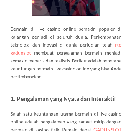
Bermain di live casino online semakin populer di
kalangan penjudi di seluruh dunia. Perkembangan
teknologi dan inovasi di dunia perjudian telah
rtp
gadunslot
membuat pengalaman bermain menjadi
semakin menarik dan realistis. Berikut adalah beberapa
keuntungan bermain live casino online yang bisa Anda
pertimbangkan.
1. Pengalaman yang Nyata dan Interaktif
Salah satu keuntungan utama bermain di live casino
online adalah pengalaman yang sangat mirip dengan
bermain di kasino fisik. Pemain dapat
GADUNSLOT