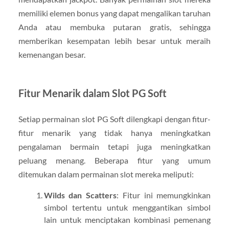
memiliki elemen bonus yang dapat mengalikan taruhan
Anda atau membuka putaran gratis, sehingga
memberikan kesempatan lebih besar untuk meraih
kemenangan besar.
Fitur Menarik dalam Slot PG Soft
Setiap permainan slot PG Soft dilengkapi dengan fitur-
fitur menarik yang tidak hanya meningkatkan
pengalaman bermain tetapi juga meningkatkan
peluang menang. Beberapa fitur yang umum
ditemukan dalam permainan slot mereka meliputi:
Wilds dan Scatters
: Fitur ini memungkinkan
simbol tertentu untuk menggantikan simbol
lain untuk menciptakan kombinasi pemenang