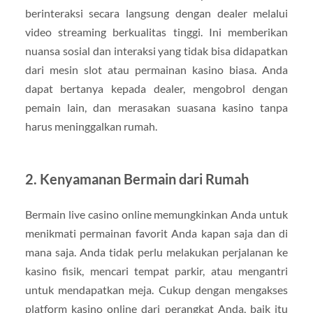
berinteraksi secara langsung dengan dealer melalui
video streaming berkualitas tinggi. Ini memberikan
nuansa sosial dan interaksi yang tidak bisa didapatkan
dari mesin slot atau permainan kasino biasa. Anda
dapat bertanya kepada dealer, mengobrol dengan
pemain lain, dan merasakan suasana kasino tanpa
harus meninggalkan rumah.
2. Kenyamanan Bermain dari Rumah
Bermain live casino online memungkinkan Anda untuk
menikmati permainan favorit Anda kapan saja dan di
mana saja. Anda tidak perlu melakukan perjalanan ke
kasino fisik, mencari tempat parkir, atau mengantri
untuk mendapatkan meja. Cukup dengan mengakses
platform kasino online dari perangkat Anda, baik itu