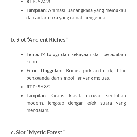
RTP:
97.2%
Tampilan:
Animasi luar angkasa yang memukau
dan antarmuka yang ramah pengguna.
b.
Slot “Ancient Riches”
Tema:
Mitologi dan kekayaan dari peradaban
kuno.
Fitur Unggulan:
Bonus pick-and-click, fitur
pengganda, dan simbol liar yang meluas.
RTP:
96.8%
Tampilan:
Grafis klasik dengan sentuhan
modern, lengkap dengan efek suara yang
mendalam.
c.
Slot “Mystic Forest”