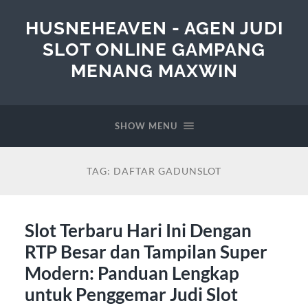
HUSNEHEAVEN - AGEN JUDI
SLOT ONLINE GAMPANG
MENANG MAXWIN
SHOW MENU
TAG:
DAFTAR GADUNSLOT
Slot Terbaru Hari Ini Dengan
RTP Besar dan Tampilan Super
Modern: Panduan Lengkap
untuk Penggemar Judi Slot