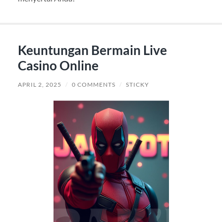
Keuntungan Bermain Live
Casino Online
APRIL 2, 2025
/
0 COMMENTS
/
STICKY