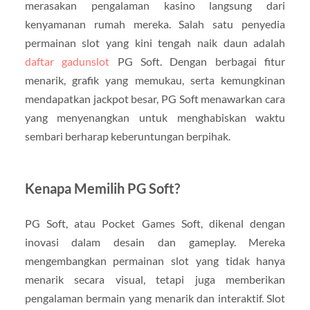
merasakan pengalaman kasino langsung dari
kenyamanan rumah mereka. Salah satu penyedia
permainan slot yang kini tengah naik daun adalah
daftar gadunslot
PG Soft. Dengan berbagai fitur
menarik, grafik yang memukau, serta kemungkinan
mendapatkan jackpot besar, PG Soft menawarkan cara
yang menyenangkan untuk menghabiskan waktu
sembari berharap keberuntungan berpihak.
Kenapa Memilih PG Soft?
PG Soft, atau Pocket Games Soft, dikenal dengan
inovasi dalam desain dan gameplay. Mereka
mengembangkan permainan slot yang tidak hanya
menarik secara visual, tetapi juga memberikan
pengalaman bermain yang menarik dan interaktif. Slot