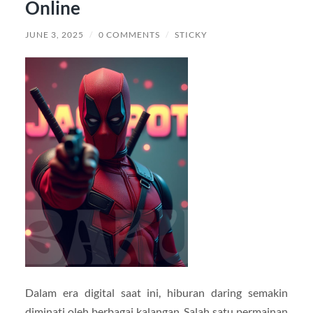
Online
JUNE 3, 2025
/
0 COMMENTS
/
STICKY
Dalam era digital saat ini, hiburan daring semakin
diminati oleh berbagai kalangan. Salah satu permainan