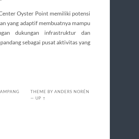
Center Oyster Point memiliki potensi
ngan yang adaptif membuatnya mampu
gan dukungan infrastruktur dan
ipandang sebagai pusat aktivitas yang
 GAMPANG
THEME BY
ANDERS NORÉN
—
UP ↑