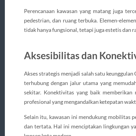
Perencanaan kawasan yang matang juga terce
pedestrian, dan ruang terbuka. Elemen-eleme
tidak hanya fungsional, tetapi juga estetis dan r
Aksesibilitas dan Konekti
Akses strategis menjadi salah satu keunggulan 
terhubung dengan jalur utama yang memudah
sekitar. Konektivitas yang baik memberikan 
profesional yang mengandalkan ketepatan waktu 
Selain itu, kawasan ini mendukung mobilitas p
dan tertata. Hal ini menciptakan lingkungan y
konsep kota modern.