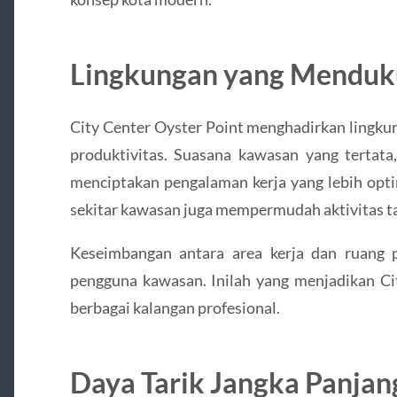
Lingkungan yang Menduku
City Center Oyster Point menghadirkan lingku
produktivitas. Suasana kawasan yang tertata
menciptakan pengalaman kerja yang lebih optim
sekitar kawasan juga mempermudah aktivitas ta
Keseimbangan antara area kerja dan ruang pu
pengguna kawasan. Inilah yang menjadikan Ci
berbagai kalangan profesional.
Daya Tarik Jangka Panja