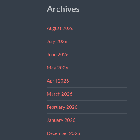
Archives
August 2026
July 2026
June 2026
May 2026
April 2026
March 2026
February 2026
January 2026
December 2025