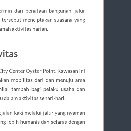
rmin dari penataan bangunan, jalur
n tersebut menciptakan suasana yang
amah aktivitas harian.
vitas
City Center Oyster Point. Kawasan ini
kan mobilitas dari dan menuju area
nilai tambah bagi pelaku usaha dan
dalam aktivitas sehari-hari.
ejalan kaki melalui jalur yang nyaman
ang lebih humanis dan selaras dengan