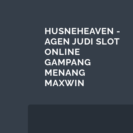
HUSNEHEAVEN -
AGEN JUDI SLOT
ONLINE
GAMPANG
MENANG
MAXWIN