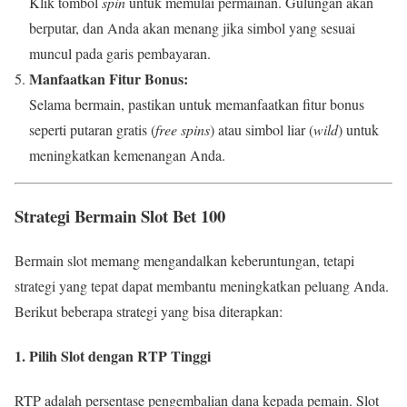
Klik tombol
spin
untuk memulai permainan. Gulungan akan
berputar, dan Anda akan menang jika simbol yang sesuai
muncul pada garis pembayaran.
Manfaatkan Fitur Bonus:
Selama bermain, pastikan untuk memanfaatkan fitur bonus
seperti putaran gratis (
free spins
) atau simbol liar (
wild
) untuk
meningkatkan kemenangan Anda.
Strategi Bermain Slot Bet 100
Bermain slot memang mengandalkan keberuntungan, tetapi
strategi yang tepat dapat membantu meningkatkan peluang Anda.
Berikut beberapa strategi yang bisa diterapkan:
1. Pilih Slot dengan RTP Tinggi
RTP adalah persentase pengembalian dana kepada pemain. Slot