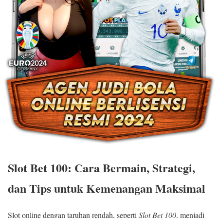
Slot Bet 100: Cara Bermain, Strategi,
dan Tips untuk Kemenangan Maksimal
Slot online dengan taruhan rendah, seperti
Slot Bet 100
, menjadi