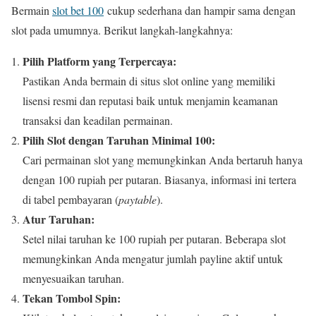
Bermain
slot bet 100
cukup sederhana dan hampir sama dengan
slot pada umumnya. Berikut langkah-langkahnya:
Pilih Platform yang Terpercaya:
Pastikan Anda bermain di situs slot online yang memiliki
lisensi resmi dan reputasi baik untuk menjamin keamanan
transaksi dan keadilan permainan.
Pilih Slot dengan Taruhan Minimal 100:
Cari permainan slot yang memungkinkan Anda bertaruh hanya
dengan 100 rupiah per putaran. Biasanya, informasi ini tertera
di tabel pembayaran (
paytable
).
Atur Taruhan:
Setel nilai taruhan ke 100 rupiah per putaran. Beberapa slot
memungkinkan Anda mengatur jumlah payline aktif untuk
menyesuaikan taruhan.
Tekan Tombol Spin: