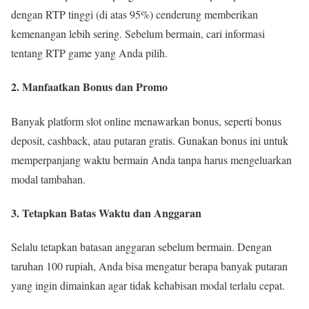
dengan RTP tinggi (di atas 95%) cenderung memberikan
kemenangan lebih sering. Sebelum bermain, cari informasi
tentang RTP game yang Anda pilih.
2. Manfaatkan Bonus dan Promo
Banyak platform slot online menawarkan bonus, seperti bonus
deposit, cashback, atau putaran gratis. Gunakan bonus ini untuk
memperpanjang waktu bermain Anda tanpa harus mengeluarkan
modal tambahan.
3. Tetapkan Batas Waktu dan Anggaran
Selalu tetapkan batasan anggaran sebelum bermain. Dengan
taruhan 100 rupiah, Anda bisa mengatur berapa banyak putaran
yang ingin dimainkan agar tidak kehabisan modal terlalu cepat.