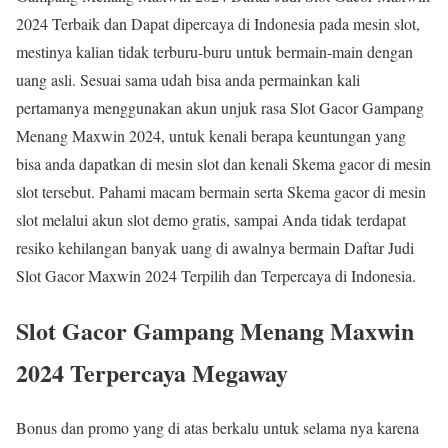
2024 Terbaik dan Dapat dipercaya di Indonesia pada mesin slot,
mestinya kalian tidak terburu-buru untuk bermain-main dengan
uang asli. Sesuai sama udah bisa anda permainkan kali
pertamanya menggunakan akun unjuk rasa Slot Gacor Gampang
Menang Maxwin 2024, untuk kenali berapa keuntungan yang
bisa anda dapatkan di mesin slot dan kenali Skema gacor di mesin
slot tersebut. Pahami macam bermain serta Skema gacor di mesin
slot melalui akun slot demo gratis, sampai Anda tidak terdapat
resiko kehilangan banyak uang di awalnya bermain Daftar Judi
Slot Gacor Maxwin 2024 Terpilih dan Terpercaya di Indonesia.
Slot Gacor Gampang Menang Maxwin
2024 Terpercaya Megaway
Bonus dan promo yang di atas berkalu untuk selama nya karena