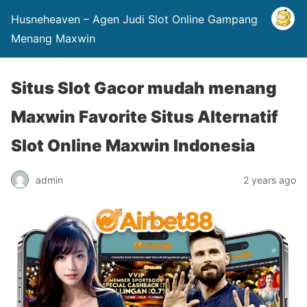
Husneheaven – Agen Judi Slot Online Gampang
Menang Maxwin
Situs Slot Gacor mudah menang
Maxwin Favorite Situs Alternatif
Slot Online Maxwin Indonesia
admin
2 years ago