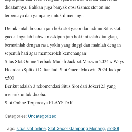
didalamnya. Bahkan juga banyak opsi Games slot online
terpercaya dan gampang untuk dimenangi.
Demikianlah bocoran jam hoki slot gacor dari admin Situs slot
gacor. Ingatlah bahwa meskipun jam hoki ini telah diungkap,
bermainlah dengan rasa yakin yang tinggi dan mainlah dengan
sepenuh hati agar memperoleh kemenangan!
Situs Slot Online Terbaik Mudah Jackpot Maxwin 2024 x Ways
Hoarder xSplit di Daftar Judi Slot Gacor Maxwin 2024 Jackpot
x500
Berikut adalah 3 rekomendasi Situs Slot dari Joker123 yang
menarik untuk dicoba:
Slot Online Terpercaya PLAYSTAR
Categories:
Uncategorized
Tags:
situs slot online
,
Slot Gacor Gampang Menang
,
slot88