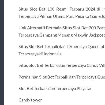
Situs Slot Bet 100 Resmi Terbaru 2024 di In
Terpercaya Pilihan Utama Para Pecinta Game Ju
Link Alternatif Bermain Situs Slot Bet 200 Pear
Terpercaya Gampang Menang Maxwin Jackpot 
Situs Slot Bet Terbaik dan Terpercaya Queen o
Terpercaya di Indonesia
Situs Slot Bet Terbaik dan Terpercaya Candy Vil
Permainan Slot Bet Terbaik dan Terpercaya Que
Slot Bet Terbaik dan Terpercaya Playstar
Candy tower