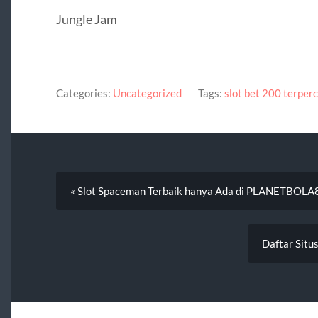
Jungle Jam
Categories:
Uncategorized
Tags:
slot bet 200 terper
« Slot Spaceman Terbaik hanya Ada di PLANETBOL
Daftar Situ