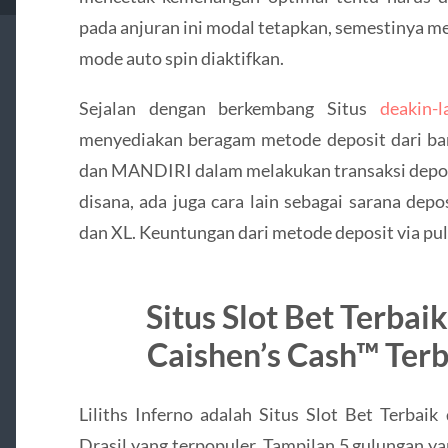
pada anjuran ini modal tetapkan, semestinya m
mode auto spin diaktifkan.
Sejalan dengan berkembang Situs
deakin-
menyediakan beragam metode deposit dari ban
dan MANDIRI dalam melakukan transaksi depos
disana, ada juga cara lain sebagai sarana dep
dan XL. Keuntungan dari metode deposit via puls
Situs Slot Bet Terbai
Caishen’s Cash™ Terb
Liliths Inferno adalah Situs Slot Bet Terbai
Drasil yang terpopuler. Tampilan 5 gulungan ya