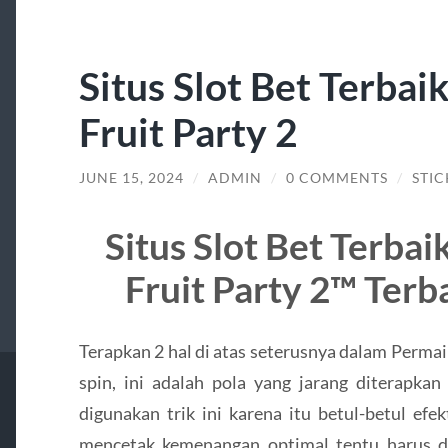
Situs Slot Bet Terbai
Fruit Party 2
JUNE 15, 2024
/
ADMIN
/
0 COMMENTS
/
STIC
Situs Slot Bet Terba
Fruit Party 2™ Terb
Terapkan 2 hal di atas seterusnya dalam Permain
spin, ini adalah pola yang jarang diterapka
digunakan trik ini karena itu betul-betul efek
mencetak kemenangan optimal tentu harus d