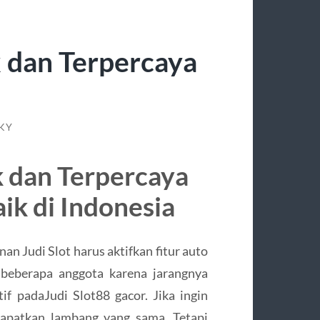
k dan Terpercaya
KY
ik dan Terpercaya
aik di Indonesia
an Judi Slot harus aktifkan fitur auto
n beberapa anggota karena jarangnya
tif padaJudi Slot88 gacor. Jika ingin
apatkan lambang yang sama. Tetapi