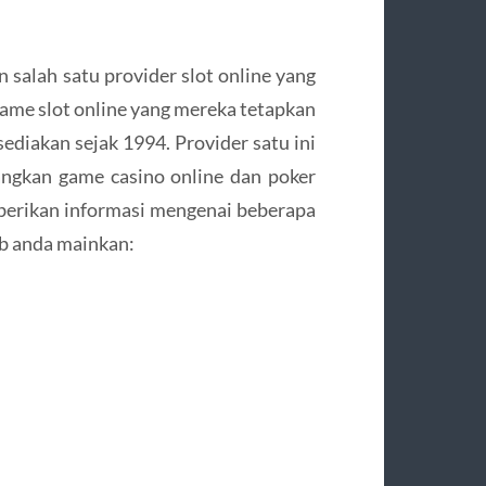
salah satu provider slot online yang
 game slot online yang mereka tetapkan
ediakan sejak 1994. Provider satu ini
ngkan game casino online dan poker
i berikan informasi mengenai beberapa
ib anda mainkan: