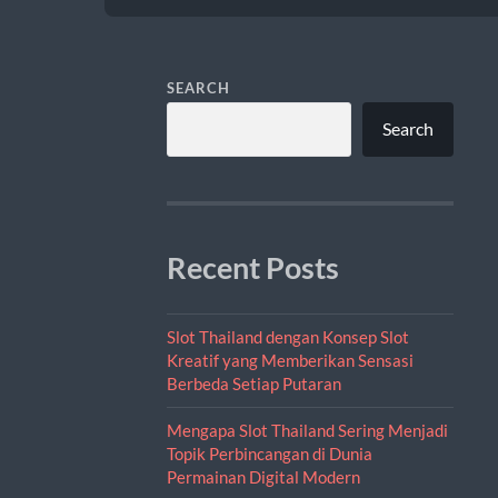
SEARCH
Search
Recent Posts
Slot Thailand dengan Konsep Slot
Kreatif yang Memberikan Sensasi
Berbeda Setiap Putaran
Mengapa Slot Thailand Sering Menjadi
Topik Perbincangan di Dunia
Permainan Digital Modern