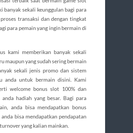
sasi terbaik saat bermain game slot
iki banyak sekali keunggulan bagi para
, proses transaksi dan dengan tingkat
gi para pemain yang ingin bermain di
situs kami memberikan banyak sekali
baru maupun yang sudah sering bermain
banyak sekali jenis promo dan sistem
u anda untuk bermain disini. Kami
erti welcome bonus slot 100% dan
 anda hadiah yang besar. Bagi para
main, anda bisa mendapatkan bonus
a anda bisa mendapatkan pendapatan
turnover yang kalian mainkan.