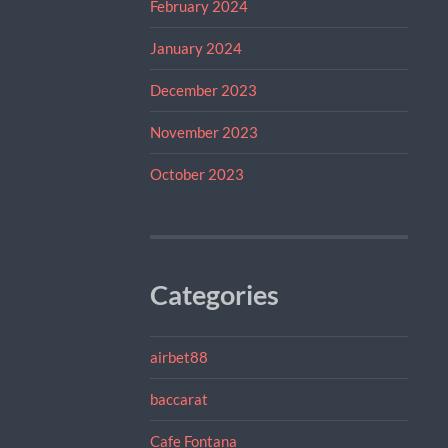
February 2024
January 2024
December 2023
November 2023
October 2023
Categories
airbet88
baccarat
Cafe Fontana