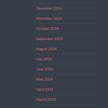
December 2024
November 2024
October 2024
September 2024
August 2024
July 2024
June 2024
May 2024
April 2024
March 2024