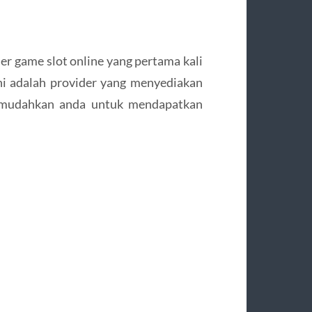
der game slot online yang pertama kali
ini adalah provider yang menyediakan
memudahkan anda untuk mendapatkan