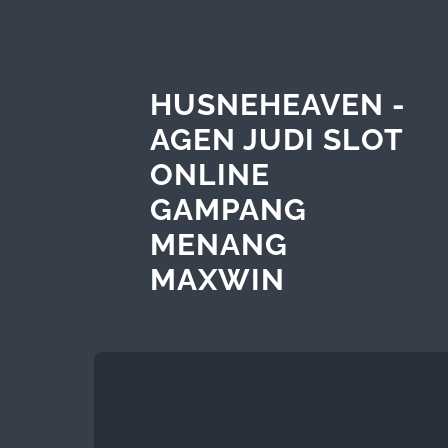
HUSNEHEAVEN -
AGEN JUDI SLOT
ONLINE
GAMPANG
MENANG
MAXWIN