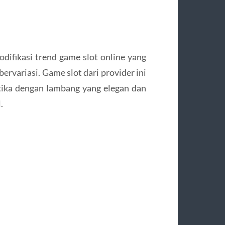
difikasi trend game slot online yang
bervariasi. Game slot dari provider ini
etika dengan lambang yang elegan dan
.