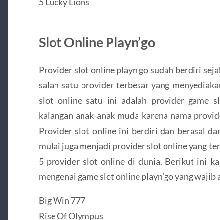
5 Lucky Lions
Slot Online Playn’go
Provider slot online playn’go sudah berdiri seja
salah satu provider terbesar yang menyediakan
slot online satu ini adalah provider game sl
kalangan anak-anak muda karena nama provide
Provider slot online ini berdiri dan berasal d
mulai juga menjadi provider slot online yang t
5 provider slot online di dunia. Berikut ini
mengenai game slot online playn’go yang wajib
Big Win 777
Rise Of Olympus