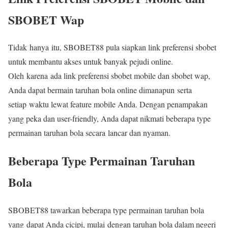
SBOBET Wap
Tidak hanya itu, SBOBET88 pula siapkan link preferensi sbobet
untuk membantu akses untuk banyak pejudi online.
Oleh karena ada link preferensi sbobet mobile dan sbobet wap,
Anda dapat bermain taruhan bola online dimanapun serta
setiap waktu lewat feature mobile Anda. Dengan penampakan
yang peka dan user-friendly, Anda dapat nikmati beberapa type
permainan taruhan bola secara lancar dan nyaman.
Beberapa Type Permainan Taruhan
Bola
SBOBET88 tawarkan beberapa type permainan taruhan bola
yang dapat Anda cicipi, mulai dengan taruhan bola dalam negeri