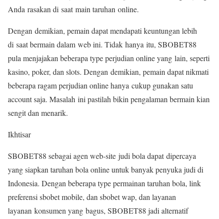
Anda rasakan di saat main taruhan online.
Dengan demikian, pemain dapat mendapati keuntungan lebih
di saat bermain dalam web ini. Tidak hanya itu, SBOBET88
pula menjajakan beberapa type perjudian online yang lain, seperti
kasino, poker, dan slots. Dengan demikian, pemain dapat nikmati
beberapa ragam perjudian online hanya cukup gunakan satu
account saja. Masalah ini pastilah bikin pengalaman bermain kian
sengit dan menarik.
Ikhtisar
SBOBET88 sebagai agen web-site judi bola dapat dipercaya
yang siapkan taruhan bola online untuk banyak penyuka judi di
Indonesia. Dengan beberapa type permainan taruhan bola, link
preferensi sbobet mobile, dan sbobet wap, dan layanan
layanan konsumen yang bagus, SBOBET88 jadi alternatif