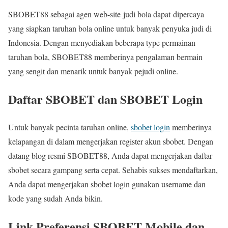
SBOBET88 sebagai agen web-site judi bola dapat dipercaya
yang siapkan taruhan bola online untuk banyak penyuka judi di
Indonesia. Dengan menyediakan beberapa type permainan
taruhan bola, SBOBET88 memberinya pengalaman bermain
yang sengit dan menarik untuk banyak pejudi online.
Daftar SBOBET dan SBOBET Login
Untuk banyak pecinta taruhan online,
sbobet login
memberinya
kelapangan di dalam mengerjakan register akun sbobet. Dengan
datang blog resmi SBOBET88, Anda dapat mengerjakan daftar
sbobet secara gampang serta cepat. Sehabis sukses mendaftarkan,
Anda dapat mengerjakan sbobet login gunakan username dan
kode yang sudah Anda bikin.
Link Preferensi SBOBET Mobile dan