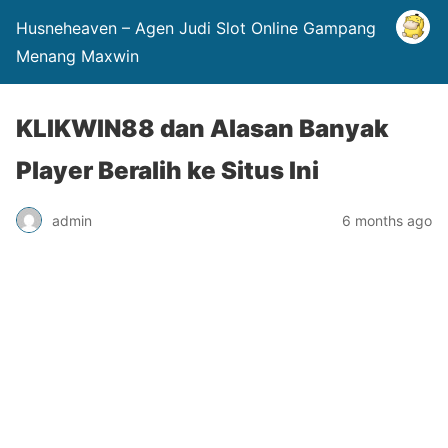
Husneheaven – Agen Judi Slot Online Gampang
Menang Maxwin
KLIKWIN88 dan Alasan Banyak
Player Beralih ke Situs Ini
admin
6 months ago