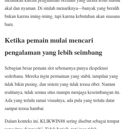
akal dan nyaman. Di sinilah menariknya—banyak yang beralih
bukan karena iming-iming, tapi karena kebutuhan akan suasana
baru.
Ketika pemain mulai mencari
pengalaman yang lebih seimbang
Sebagian besar pemain slot sebenarnya punya ekspektasi
sederhana. Mereka ingin permainan yang stabil, tampilan yang
tidak bikin pusing, dan sistem yang tidak terasa ribet. Namun
realitanya, tidak semua situs mampu menjaga keseimbangan itu.
Ada yang terlalu ramai visualnya, ada pula yang terlalu datar
sampai terasa hambar.
Dalam konteks ini, KLIKWIN88 sering disebut sebagai tempat
yang “pas di tengah”. Tidak berisik, tapi juga tidak