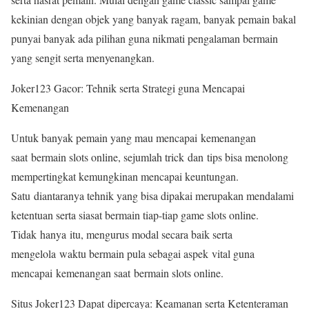
kekinian dengan objek yang banyak ragam, banyak pemain bakal
punyai banyak ada pilihan guna nikmati pengalaman bermain
yang sengit serta menyenangkan.
Joker123 Gacor: Tehnik serta Strategi guna Mencapai
Kemenangan
Untuk banyak pemain yang mau mencapai kemenangan
saat bermain slots online, sejumlah trick dan tips bisa menolong
mempertingkat kemungkinan mencapai keuntungan.
Satu diantaranya tehnik yang bisa dipakai merupakan mendalami
ketentuan serta siasat bermain tiap-tiap game slots online.
Tidak hanya itu, mengurus modal secara baik serta
mengelola waktu bermain pula sebagai aspek vital guna
mencapai kemenangan saat bermain slots online.
Situs Joker123 Dapat dipercaya: Keamanan serta Ketenteraman