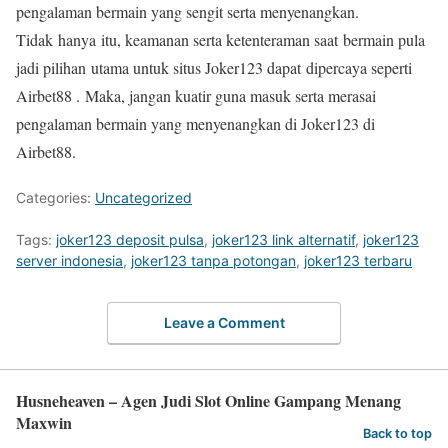
pengalaman bermain yang sengit serta menyenangkan.
Tidak hanya itu, keamanan serta ketenteraman saat bermain pula
jadi pilihan utama untuk situs Joker123 dapat dipercaya seperti
Airbet88 . Maka, jangan kuatir guna masuk serta merasai
pengalaman bermain yang menyenangkan di Joker123 di
Airbet88.
Categories:
Uncategorized
Tags:
joker123 deposit pulsa
,
joker123 link alternatif
,
joker123
server indonesia
,
joker123 tanpa potongan
,
joker123 terbaru
Leave a Comment
Husneheaven – Agen Judi Slot Online Gampang Menang
Maxwin
Back to top