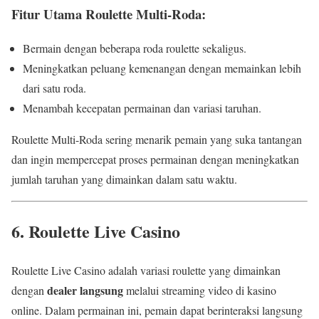
Fitur Utama Roulette Multi-Roda:
Bermain dengan beberapa roda roulette sekaligus.
Meningkatkan peluang kemenangan dengan memainkan lebih
dari satu roda.
Menambah kecepatan permainan dan variasi taruhan.
Roulette Multi-Roda sering menarik pemain yang suka tantangan
dan ingin mempercepat proses permainan dengan meningkatkan
jumlah taruhan yang dimainkan dalam satu waktu.
6. Roulette Live Casino
Roulette Live Casino adalah variasi roulette yang dimainkan
dealer langsung
dengan
melalui streaming video di kasino
online. Dalam permainan ini, pemain dapat berinteraksi langsung