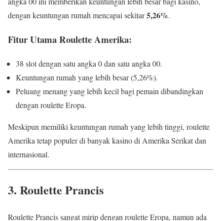
angka 00 ini memberikan keuntungan lebih besar bagi kasino,
5,26%
dengan keuntungan rumah mencapai sekitar
.
Fitur Utama Roulette Amerika:
38 slot dengan satu angka 0 dan satu angka 00.
Keuntungan rumah yang lebih besar (5,26%).
Peluang menang yang lebih kecil bagi pemain dibandingkan
dengan roulette Eropa.
Meskipun memiliki keuntungan rumah yang lebih tinggi, roulette
Amerika tetap populer di banyak kasino di Amerika Serikat dan
internasional.
3. Roulette Prancis
Roulette Prancis sangat mirip dengan roulette Eropa, namun ada