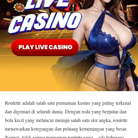
Roulette adalah salah satu permainan kasino yang paling terkenal
dan digemari di seluruh dunia. Dengan roda yang berputar dan
bola kecil yang meluncur menuju salah satu slot angka, roulette
menawarkan ketegangan dan peluang kemenangan yang besar.
Namun, tidak semua permainan roulette sama—ada beberapa