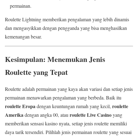
permainan.
Roulette Lightning memberikan pengalaman yang lebih dinamis
dan mengasyikkan dengan pengganda yang bisa menghasilkan
kemenangan besar.
Kesimpulan: Menemukan Jenis
Roulette yang Tepat
Roulette adalah permainan yang kaya akan variasi dan setiap jenis
permainan menawarkan pengalaman yang berbeda. Baik itu
roulette Eropa
roulette
dengan keuntungan rumah yang kecil,
Amerika
roulette Live Casino
dengan angka 00, atau
yang
memberikan sensasi kasino nyata, setiap jenis roulette memiliki
daya tarik tersendiri. Pilihlah jenis permainan roulette yang sesuai