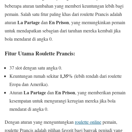
beberapa aturan tambahan yang memberi keuntungan lebih bagi
pemain. Salah satu fitur paling khas dari roulette Prancis adalah
La Partage
En Prison
aturan
dan
, yang memungkinkan pemain
untuk mendapatkan sebagian dari taruhan mereka kembali jika
bola mendarat di angka 0.
Fitur Utama Roulette Prancis:
37 slot dengan satu angka 0.
1,35%
Keuntungan rumah sekitar
(lebih rendah dari roulette
Eropa dan Amerika).
La Partage
En Prison
Aturan
dan
, yang memberikan pemain
kesempatan untuk mengurangi kerugian mereka jika bola
mendarat di angka 0.
Dengan aturan yang menguntungkan
roulette online
pemain,
roulette Prancis adalah pilihan favorit bagi banyak penjudi yang