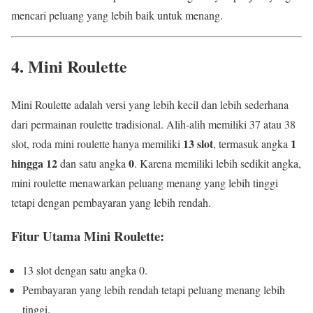
mencari peluang yang lebih baik untuk menang.
4. Mini Roulette
Mini Roulette adalah versi yang lebih kecil dan lebih sederhana
dari permainan roulette tradisional. Alih-alih memiliki 37 atau 38
13 slot
1
slot, roda mini roulette hanya memiliki
, termasuk angka
hingga 12
0
dan satu angka
. Karena memiliki lebih sedikit angka,
mini roulette menawarkan peluang menang yang lebih tinggi
tetapi dengan pembayaran yang lebih rendah.
Fitur Utama Mini Roulette:
13 slot dengan satu angka 0.
Pembayaran yang lebih rendah tetapi peluang menang lebih
tinggi.