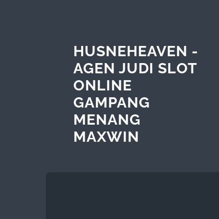
HUSNEHEAVEN -
AGEN JUDI SLOT
ONLINE
GAMPANG
MENANG
MAXWIN