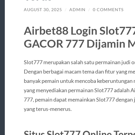
AUGUST 30, 2025
/
ADMIN
/
0 COMMENTS
Airbet88 Login Slot77
GACOR 777 Dijamin M
Slot777 merupakan salah satu permainan judi on
Dengan berbagai macam tema dan fitur yang me
banyak pemain untuk mencoba keberuntungan me
yang menyediakan permainan Slot777 adalah A
777, pemain dapat memainkan Slot777 dengan 
yang terus-menerus.
Situs Slot777 Online Terp