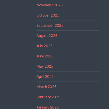
November 2025
October 2025
September 2025
August 2025
July 2025
June 2025
May 2025
April 2025
March 2025
February 2025
January 2025