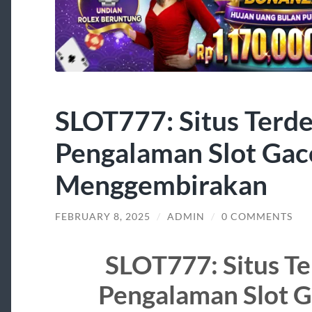
SLOT777: Situs Terd
Pengalaman Slot Gac
Menggembirakan
FEBRUARY 8, 2025
/
ADMIN
/
0 COMMENTS
SLOT777: Situs T
Pengalaman Slot G