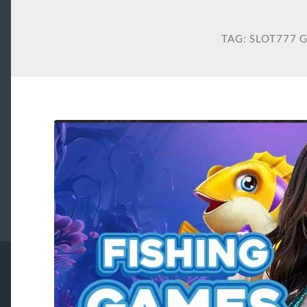
TAG:
SLOT777 