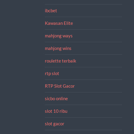
ibcbet
Kawasan Elite
mahjong ways
mahjong wins
roulette terbaik
rtp slot
RTP Slot Gacor
sicbo online
slot 10 ribu
slot gacor