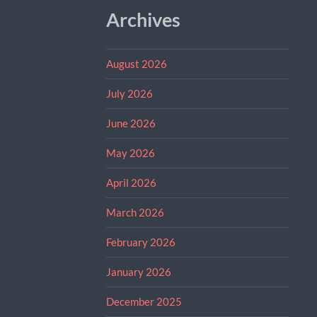
Archives
August 2026
July 2026
June 2026
May 2026
April 2026
March 2026
February 2026
January 2026
December 2025