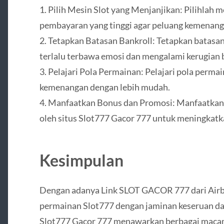
1. Pilih Mesin Slot yang Menjanjikan: Pilihlah 
pembayaran yang tinggi agar peluang kemenang
2. Tetapkan Batasan Bankroll: Tetapkan batasan
terlalu terbawa emosi dan mengalami kerugian 
3. Pelajari Pola Permainan: Pelajari pola perm
kemenangan dengan lebih mudah.
4. Manfaatkan Bonus dan Promosi: Manfaatkan
oleh situs Slot777 Gacor 777 untuk meningkat
Kesimpulan
Dengan adanya Link SLOT GACOR 777 dari Airb
permainan Slot777 dengan jaminan keseruan da
Slot777 Gacor 777 menawarkan berbagai maca