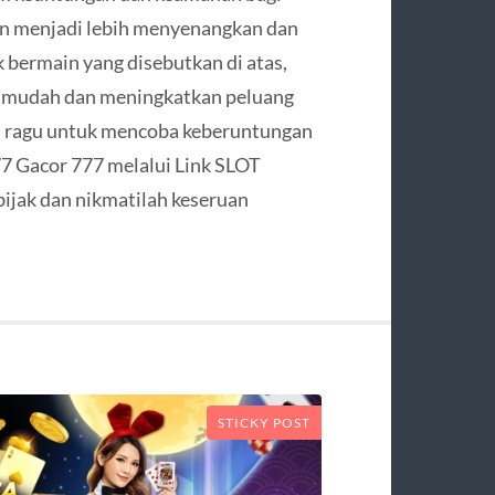
n menjadi lebih menyenangkan dan
 bermain yang disebutkan di atas,
 mudah dan meningkatkan peluang
an ragu untuk mencoba keberuntungan
77 Gacor 777 melalui Link SLOT
ijak dan nikmatilah keseruan
STICKY POST