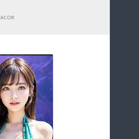
GACOR