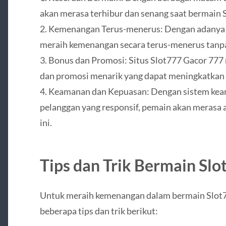
akan merasa terhibur dan senang saat bermain Sl
2. Kemenangan Terus-menerus: Dengan adanya
meraih kemenangan secara terus-menerus tanpa
3. Bonus dan Promosi: Situs Slot777 Gacor 7
dan promosi menarik yang dapat meningkatkan
4. Keamanan dan Kepuasan: Dengan sistem kea
pelanggan yang responsif, pemain akan merasa a
ini.
Tips dan Trik Bermain Slo
Untuk meraih kemenangan dalam bermain Slot
beberapa tips dan trik berikut: