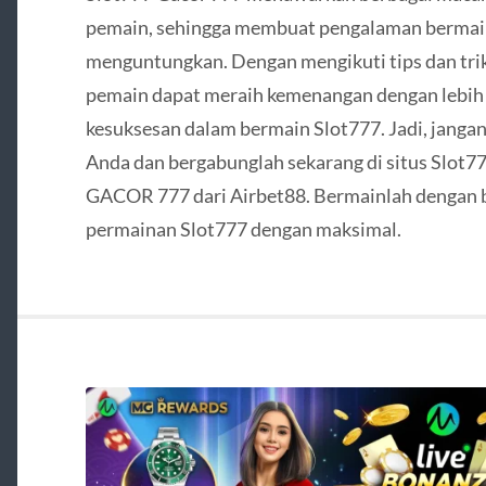
pemain, sehingga membuat pengalaman bermai
menguntungkan. Dengan mengikuti tips dan trik
pemain dapat meraih kemenangan dengan lebih
kesuksesan dalam bermain Slot777. Jadi, jang
Anda dan bergabunglah sekarang di situs Slot7
GACOR 777 dari Airbet88. Bermainlah dengan b
permainan Slot777 dengan maksimal.