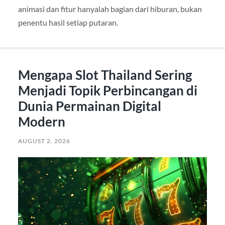
animasi dan fitur hanyalah bagian dari hiburan, bukan
penentu hasil setiap putaran.
Mengapa Slot Thailand Sering
Menjadi Topik Perbincangan di
Dunia Permainan Digital
Modern
AUGUST 2, 2026