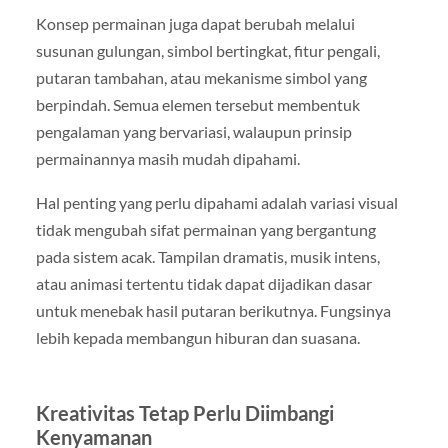
Konsep permainan juga dapat berubah melalui
susunan gulungan, simbol bertingkat, fitur pengali,
putaran tambahan, atau mekanisme simbol yang
berpindah. Semua elemen tersebut membentuk
pengalaman yang bervariasi, walaupun prinsip
permainannya masih mudah dipahami.
Hal penting yang perlu dipahami adalah variasi visual
tidak mengubah sifat permainan yang bergantung
pada sistem acak. Tampilan dramatis, musik intens,
atau animasi tertentu tidak dapat dijadikan dasar
untuk menebak hasil putaran berikutnya. Fungsinya
lebih kepada membangun hiburan dan suasana.
Kreativitas Tetap Perlu Diimbangi
Kenyamanan