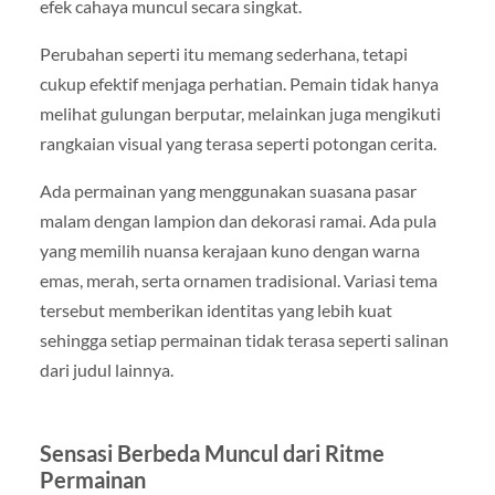
efek cahaya muncul secara singkat.
Perubahan seperti itu memang sederhana, tetapi
cukup efektif menjaga perhatian. Pemain tidak hanya
melihat gulungan berputar, melainkan juga mengikuti
rangkaian visual yang terasa seperti potongan cerita.
Ada permainan yang menggunakan suasana pasar
malam dengan lampion dan dekorasi ramai. Ada pula
yang memilih nuansa kerajaan kuno dengan warna
emas, merah, serta ornamen tradisional. Variasi tema
tersebut memberikan identitas yang lebih kuat
sehingga setiap permainan tidak terasa seperti salinan
dari judul lainnya.
Sensasi Berbeda Muncul dari Ritme
Permainan