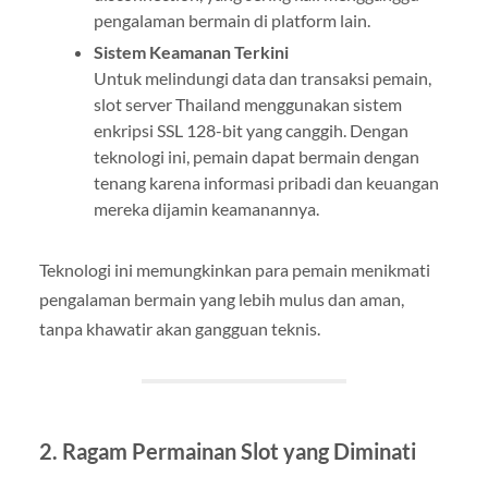
pengalaman bermain di platform lain.
Sistem Keamanan Terkini
Untuk melindungi data dan transaksi pemain,
slot server Thailand menggunakan sistem
enkripsi SSL 128-bit yang canggih. Dengan
teknologi ini, pemain dapat bermain dengan
tenang karena informasi pribadi dan keuangan
mereka dijamin keamanannya.
Teknologi ini memungkinkan para pemain menikmati
pengalaman bermain yang lebih mulus dan aman,
tanpa khawatir akan gangguan teknis.
2. Ragam Permainan Slot yang Diminati