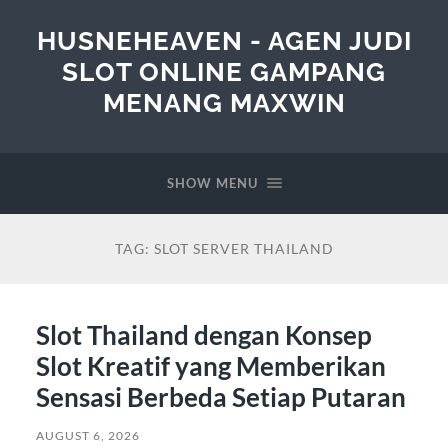
HUSNEHEAVEN - AGEN JUDI
SLOT ONLINE GAMPANG
MENANG MAXWIN
SHOW MENU
TAG:
SLOT SERVER THAILAND
Slot Thailand dengan Konsep
Slot Kreatif yang Memberikan
Sensasi Berbeda Setiap Putaran
AUGUST 6, 2026