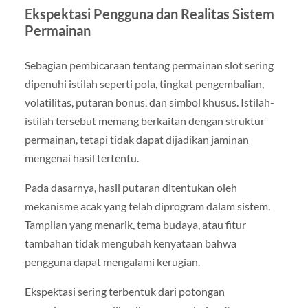
Ekspektasi Pengguna dan Realitas Sistem
Permainan
Sebagian pembicaraan tentang permainan slot sering
dipenuhi istilah seperti pola, tingkat pengembalian,
volatilitas, putaran bonus, dan simbol khusus. Istilah-
istilah tersebut memang berkaitan dengan struktur
permainan, tetapi tidak dapat dijadikan jaminan
mengenai hasil tertentu.
Pada dasarnya, hasil putaran ditentukan oleh
mekanisme acak yang telah diprogram dalam sistem.
Tampilan yang menarik, tema budaya, atau fitur
tambahan tidak mengubah kenyataan bahwa
pengguna dapat mengalami kerugian.
Ekspektasi sering terbentuk dari potongan