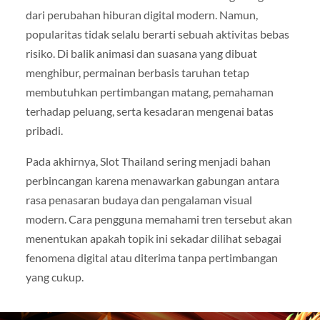
dari perubahan hiburan digital modern. Namun,
popularitas tidak selalu berarti sebuah aktivitas bebas
risiko. Di balik animasi dan suasana yang dibuat
menghibur, permainan berbasis taruhan tetap
membutuhkan pertimbangan matang, pemahaman
terhadap peluang, serta kesadaran mengenai batas
pribadi.
Pada akhirnya, Slot Thailand sering menjadi bahan
perbincangan karena menawarkan gabungan antara
rasa penasaran budaya dan pengalaman visual
modern. Cara pengguna memahami tren tersebut akan
menentukan apakah topik ini sekadar dilihat sebagai
fenomena digital atau diterima tanpa pertimbangan
yang cukup.