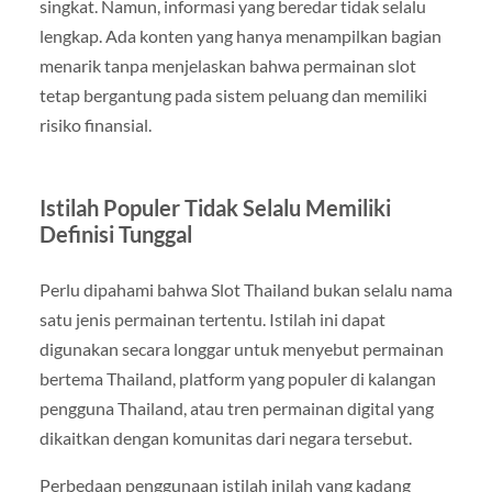
singkat. Namun, informasi yang beredar tidak selalu
lengkap. Ada konten yang hanya menampilkan bagian
menarik tanpa menjelaskan bahwa permainan slot
tetap bergantung pada sistem peluang dan memiliki
risiko finansial.
Istilah Populer Tidak Selalu Memiliki
Definisi Tunggal
Perlu dipahami bahwa Slot Thailand bukan selalu nama
satu jenis permainan tertentu. Istilah ini dapat
digunakan secara longgar untuk menyebut permainan
bertema Thailand, platform yang populer di kalangan
pengguna Thailand, atau tren permainan digital yang
dikaitkan dengan komunitas dari negara tersebut.
Perbedaan penggunaan istilah inilah yang kadang