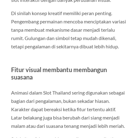
Di sinilah konsep kreatif memiliki peran penting.
Pengembang permainan mencoba menciptakan variasi
tanpa membuat mekanisme dasar menjadi terlalu
rumit. Gulungan dan simbol tetap mudah dikenali,
tetapi pengalaman di sekitarnya dibuat lebih hidup.
Fitur visual membantu membangun
suasana
Animasi dalam Slot Thailand sering digunakan sebagai
bagian dari pengalaman, bukan sekadar hiasan.
Karakter dapat bereaksi ketika fitur tertentu aktif.
Latar belakang juga bisa berubah dari siang menjadi
malam atau dari suasana tenang menjadi lebih meriah.