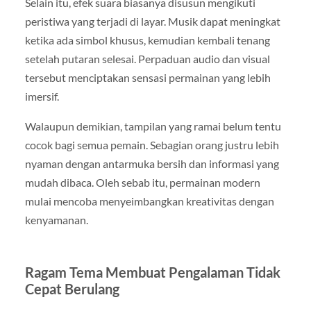
Selain itu, efek suara biasanya disusun mengikuti
peristiwa yang terjadi di layar. Musik dapat meningkat
ketika ada simbol khusus, kemudian kembali tenang
setelah putaran selesai. Perpaduan audio dan visual
tersebut menciptakan sensasi permainan yang lebih
imersif.
Walaupun demikian, tampilan yang ramai belum tentu
cocok bagi semua pemain. Sebagian orang justru lebih
nyaman dengan antarmuka bersih dan informasi yang
mudah dibaca. Oleh sebab itu, permainan modern
mulai mencoba menyeimbangkan kreativitas dengan
kenyamanan.
Ragam Tema Membuat Pengalaman Tidak
Cepat Berulang