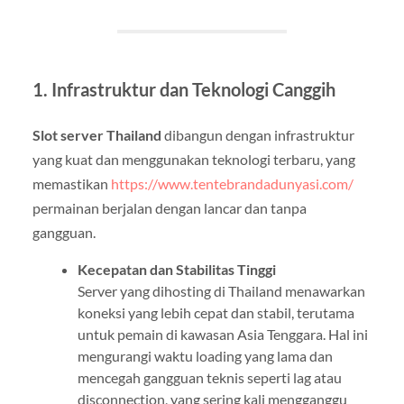
1. Infrastruktur dan Teknologi Canggih
Slot server Thailand
dibangun dengan infrastruktur
yang kuat dan menggunakan teknologi terbaru, yang
memastikan
https://www.tentebrandadunyasi.com/
permainan berjalan dengan lancar dan tanpa
gangguan.
Kecepatan dan Stabilitas Tinggi
Server yang dihosting di Thailand menawarkan
koneksi yang lebih cepat dan stabil, terutama
untuk pemain di kawasan Asia Tenggara. Hal ini
mengurangi waktu loading yang lama dan
mencegah gangguan teknis seperti lag atau
disconnection, yang sering kali mengganggu