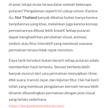
di awal, tetapi mulai terasa datar setelah beberapa
putaran? Pengalaman seperti ini cukup umum. Karena
itu,
Slot Thailand
banyak dibahas bukan hanya karena
tampilannya yang khas, melainkan juga karena konsep
permainannya dibuat lebih kreatif. Setiap putaran
dapat menghadirkan perubahan visual, animasi,
simbol, atau fitur interaktif yang membuat suasana
permainan terasa tidak cepat monoton.
Daya tarik tersebut bukan berarti setiap putaran selalu
memberikan hasil tertentu. Sensasi berbeda lebih
banyak muncul dari cara permainan menyajikan ritme,
efek suara, transisi layar, dan kejutan fitur. Hal-hal kecil
inilah yang membuat pengalaman bermain terasa lebih
dinamis dibandingkan permainan dengan pola visual
yang terlalu sederhana
https://benjaminostrattoria.com/
.