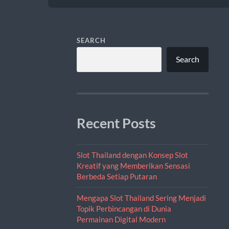
SEARCH
Search
Recent Posts
Slot Thailand dengan Konsep Slot
Kreatif yang Memberikan Sensasi
Berbeda Setiap Putaran
Mengapa Slot Thailand Sering Menjadi
Topik Perbincangan di Dunia
Permainan Digital Modern