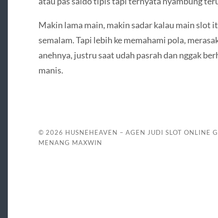
atau pas saldo tipis tapi ternyata nyambung ter
Makin lama main, makin sadar kalau main slot it
semalam. Tapi lebih ke memahami pola, merasaka
anehnya, justru saat udah pasrah dan nggak be
manis.
© 2026
HUSNEHEAVEN – AGEN JUDI SLOT ONLINE
MENANG MAXWIN