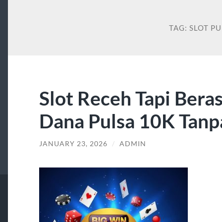
TAG:
SLOT P
Slot Receh Tapi Beras
Dana Pulsa 10K Tan
JANUARY 23, 2026
/
ADMIN