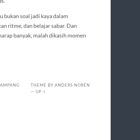
us.
u bukan soal jadi kaya dalam
n ritme, dan belajar sabar. Dan
rharap banyak, malah dikasih momen
 GAMPANG
THEME BY
ANDERS NORÉN
—
UP ↑