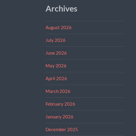
Archives
August 2026
July 2026
June 2026
May 2026
April 2026
March 2026
February 2026
January 2026
December 2025