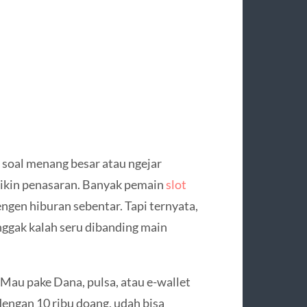
n soal menang besar atau ngejar
g bikin penasaran. Banyak pemain
slot
ngen hiburan sebentar. Tapi ternyata,
nggak kalah seru dibanding main
 Mau pake Dana, pulsa, atau e-wallet
n dengan 10 ribu doang, udah bisa