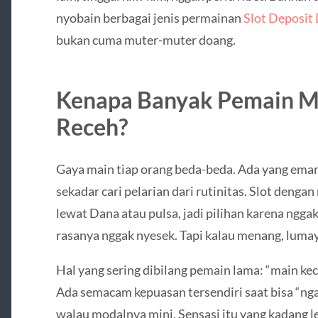
nyobain berbagai jenis permainan
Slot Deposit
bukan cuma muter-muter doang.
Kenapa Banyak Pemain Mi
Receh?
Gaya main tiap orang beda-beda. Ada yang eman
sekadar cari pelarian dari rutinitas. Slot deng
lewat Dana atau pulsa, jadi pilihan karena nggak
rasanya nggak nyesek. Tapi kalau menang, lumay
Hal yang sering dibilang pemain lama: “main kecil
Ada semacam kepuasan tersendiri saat bisa “nga
walau modalnya mini. Sensasi itu yang kadang leb