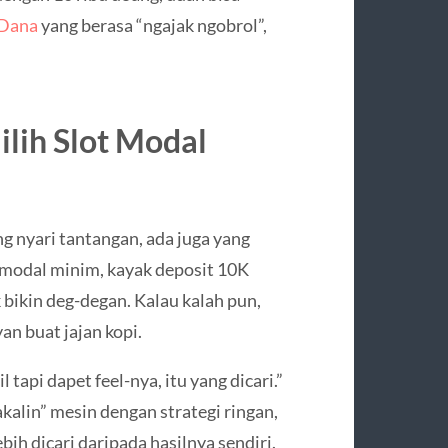
 Dana
yang berasa “ngajak ngobrol”,
lih Slot Modal
g nyari tantangan, ada juga yang
an modal minim, kayak deposit 10K
 bikin deg-degan. Kalau kalah pun,
an buat jajan kopi.
 tapi dapet feel-nya, itu yang dicari.”
kalin” mesin dengan strategi ringan,
ih dicari daripada hasilnya sendiri.