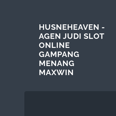
HUSNEHEAVEN -
AGEN JUDI SLOT
ONLINE
GAMPANG
MENANG
MAXWIN