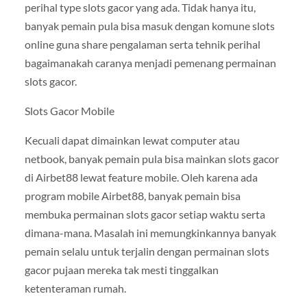
perihal type slots gacor yang ada. Tidak hanya itu,
banyak pemain pula bisa masuk dengan komune slots
online guna share pengalaman serta tehnik perihal
bagaimanakah caranya menjadi pemenang permainan
slots gacor.
Slots Gacor Mobile
Kecuali dapat dimainkan lewat computer atau
netbook, banyak pemain pula bisa mainkan slots gacor
di Airbet88 lewat feature mobile. Oleh karena ada
program mobile Airbet88, banyak pemain bisa
membuka permainan slots gacor setiap waktu serta
dimana-mana. Masalah ini memungkinkannya banyak
pemain selalu untuk terjalin dengan permainan slots
gacor pujaan mereka tak mesti tinggalkan
ketenteraman rumah.