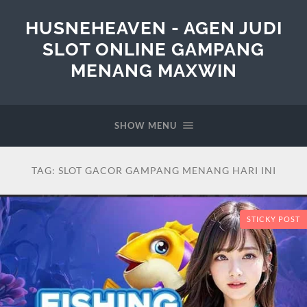
HUSNEHEAVEN - AGEN JUDI
SLOT ONLINE GAMPANG
MENANG MAXWIN
SHOW MENU
TAG:
SLOT GACOR GAMPANG MENANG HARI INI
STICKY POST