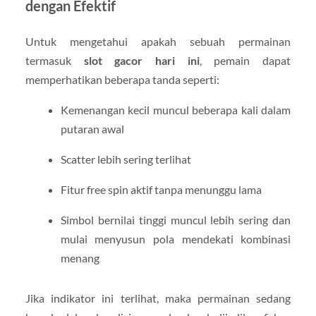
dengan Efektif
Untuk mengetahui apakah sebuah permainan
termasuk
slot gacor hari ini
, pemain dapat
memperhatikan beberapa tanda seperti:
Kemenangan kecil muncul beberapa kali dalam
putaran awal
Scatter lebih sering terlihat
Fitur free spin aktif tanpa menunggu lama
Simbol bernilai tinggi muncul lebih sering dan
mulai menyusun pola mendekati kombinasi
menang
Jika indikator ini terlihat, maka permainan sedang