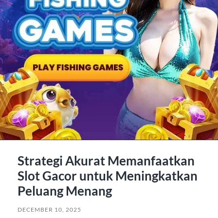
Strategi Akurat Memanfaatkan
Slot Gacor untuk Meningkatkan
Peluang Menang
DECEMBER 10, 2025