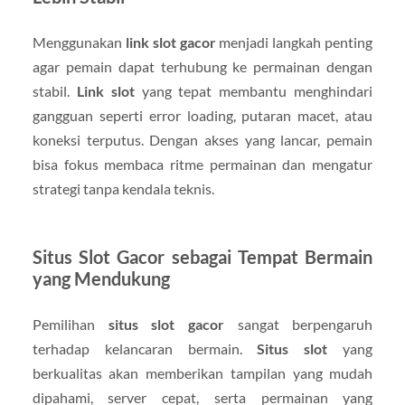
Menggunakan
link slot gacor
menjadi langkah penting
agar pemain dapat terhubung ke permainan dengan
stabil.
Link slot
yang tepat membantu menghindari
gangguan seperti error loading, putaran macet, atau
koneksi terputus. Dengan akses yang lancar, pemain
bisa fokus membaca ritme permainan dan mengatur
strategi tanpa kendala teknis.
Situs Slot Gacor sebagai Tempat Bermain
yang Mendukung
Pemilihan
situs slot gacor
sangat berpengaruh
terhadap kelancaran bermain.
Situs slot
yang
berkualitas akan memberikan tampilan yang mudah
dipahami, server cepat, serta permainan yang