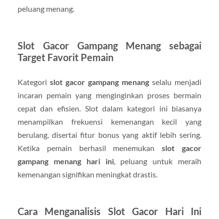
peluang menang.
Slot Gacor Gampang Menang sebagai
Target Favorit Pemain
Kategori
slot gacor gampang menang
selalu menjadi
incaran pemain yang menginginkan proses bermain
cepat dan efisien. Slot dalam kategori ini biasanya
menampilkan frekuensi kemenangan kecil yang
berulang, disertai fitur bonus yang aktif lebih sering.
Ketika pemain berhasil menemukan
slot gacor
gampang menang hari ini
, peluang untuk meraih
kemenangan signifikan meningkat drastis.
Cara Menganalisis Slot Gacor Hari Ini