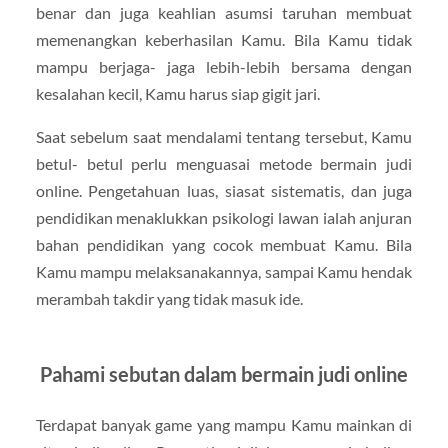
benar dan juga keahlian asumsi taruhan membuat
memenangkan keberhasilan Kamu. Bila Kamu tidak
mampu berjaga- jaga lebih-lebih bersama dengan
kesalahan kecil, Kamu harus siap gigit jari.
Saat sebelum saat mendalami tentang tersebut, Kamu
betul- betul perlu menguasai metode bermain judi
online. Pengetahuan luas, siasat sistematis, dan juga
pendidikan menaklukkan psikologi lawan ialah anjuran
bahan pendidikan yang cocok membuat Kamu. Bila
Kamu mampu melaksanakannya, sampai Kamu hendak
merambah takdir yang tidak masuk ide.
Pahami sebutan dalam bermain judi online
Terdapat banyak game yang mampu Kamu mainkan di