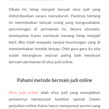
Dikala ini, tetap menjadi banyak situs judi yang
didistribusikan secara menyeluruh. Pastinya tentang
ini menimbulkan banyak orang yang mengusahakan
peruntungan di permainan ini. Secara otomatis,
kesempatan Kamu membuat menang tetap menjadi
kecil. Bila tidak waspada sampai keuntungan yang di
mendambakan hendak lenyap. Oleh gara-gara itu kita
sudah merangkum anjuran paling baik membuat
bermain permainan di situs judi online.
Pahami metode bermain judi online
Situs judi online
ialah situs judi yang mewajibkan
pemainnya mempunyai keahlian spesial. Dalam
perjudian online, Kamu harus mempunyai asumsi yang