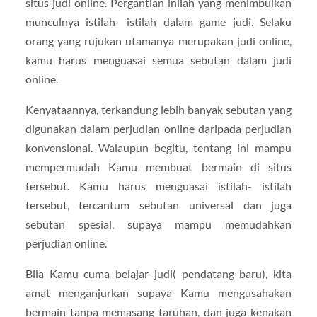
situs judi online. Pergantian inilah yang menimbulkan
munculnya istilah- istilah dalam game judi. Selaku
orang yang rujukan utamanya merupakan judi online,
kamu harus menguasai semua sebutan dalam judi
online.
Kenyataannya, terkandung lebih banyak sebutan yang
digunakan dalam perjudian online daripada perjudian
konvensional. Walaupun begitu, tentang ini mampu
mempermudah Kamu membuat bermain di situs
tersebut. Kamu harus menguasai istilah- istilah
tersebut, tercantum sebutan universal dan juga
sebutan spesial, supaya mampu memudahkan
perjudian online.
Bila Kamu cuma belajar judi( pendatang baru), kita
amat menganjurkan supaya Kamu mengusahakan
bermain tanpa memasang taruhan, dan juga kenakan