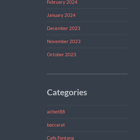
February 2024
January 2024
December 2023
November 2023
October 2023
Categories
airbet88
baccarat
Cafe Fontana