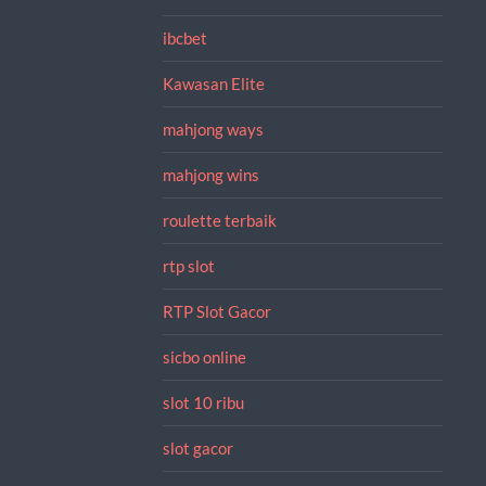
ibcbet
Kawasan Elite
mahjong ways
mahjong wins
roulette terbaik
rtp slot
RTP Slot Gacor
sicbo online
slot 10 ribu
slot gacor