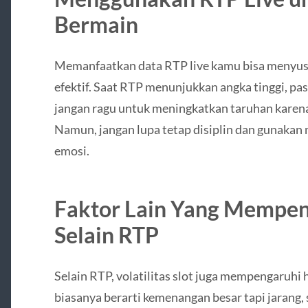
Bermain
Memanfaatkan data RTP live kamu bisa menyusu
efektif. Saat RTP menunjukkan angka tinggi, pa
jangan ragu untuk meningkatkan taruhan karen
Namun, jangan lupa tetap disiplin dan gunakan
emosi.
Faktor Lain Yang Mempe
Selain RTP
Selain RTP, volatilitas slot juga mempengaruhi h
biasanya berarti kemenangan besar tapi jarang, 