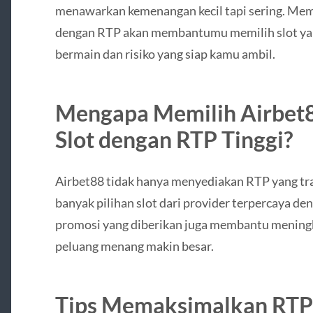
menawarkan kemenangan kecil tapi sering. Mem
dengan RTP akan membantumu memilih slot yan
bermain dan risiko yang siap kamu ambil.
Mengapa Memilih Airbet
Slot dengan RTP Tinggi?
Airbet88 tidak hanya menyediakan RTP yang tran
banyak pilihan slot dari provider terpercaya den
promosi yang diberikan juga membantu mening
peluang menang makin besar.
Tips Memaksimalkan RTP 