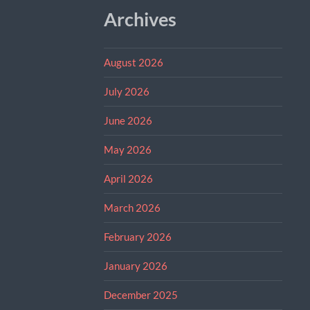
Archives
August 2026
July 2026
June 2026
May 2026
April 2026
March 2026
February 2026
January 2026
December 2025