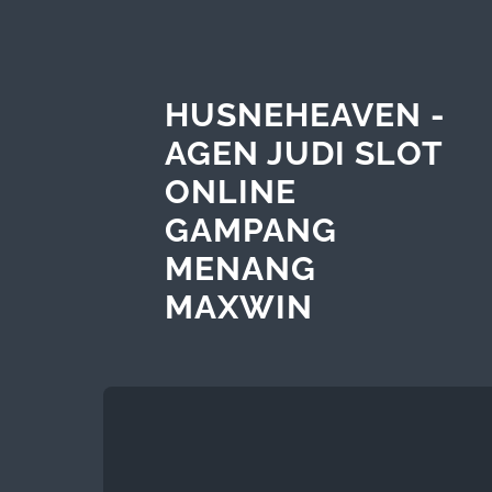
HUSNEHEAVEN -
AGEN JUDI SLOT
ONLINE
GAMPANG
MENANG
MAXWIN