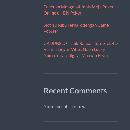
Panduan Mengenal Jenis Meja Poker
Online di IDN Poker
Slot 10 Ribu Terbaik dengan Game
Populer
GADUNSLOT Link Bandar Toto Slot 4D
Resmi dengan Vibes Neon Lucky
Number dan Digital Maxwin Fever
Recent Comments
No comments to show.