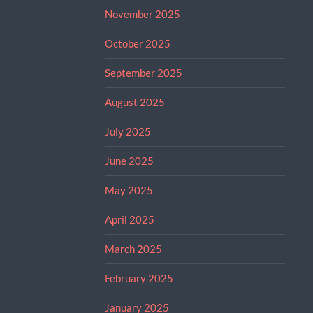
November 2025
October 2025
September 2025
August 2025
July 2025
June 2025
May 2025
April 2025
March 2025
February 2025
January 2025