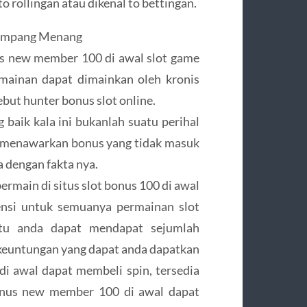
to rollingan atau dikenal to bettingan.
Gampang Menang
us new member 100 di awal slot game
rmainan dapat dimainkan oleh kronis
but hunter bonus slot online.
 baik kala ini bukanlah suatu perihal
ng menawarkan bonus yang tidak masuk
 dengan fakta nya.
ermain di situs slot bonus 100 di awal
ensi untuk semuanya permainan slot
 itu anda dapat mendapat sejumlah
a keuntungan yang dapat anda dapatkan
i awal dapat membeli spin, tersedia
bonus new member 100 di awal dapat