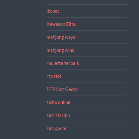
ibcbet
Kawasan Elite
mahjong ways
mahjong wins
roulette terbaik
rtp slot
RTP Slot Gacor
sicbo online
slot 10 ribu
slot gacor