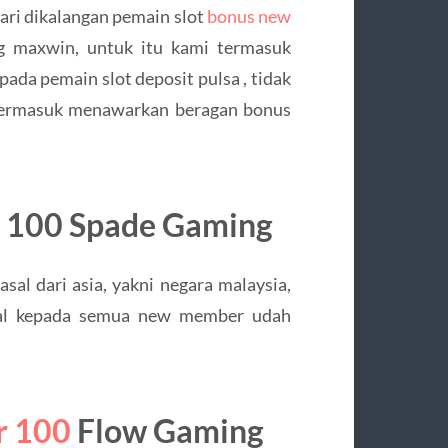
icari dikalangan pemain slot
bonus new
 maxwin, untuk itu kami termasuk
ada pemain slot deposit pulsa , tidak
 termasuk menawarkan beragan bonus
 100 Spade Gaming
sal dari asia, yakni negara malaysia,
wal kepada semua new member udah
r 100
Flow Gaming