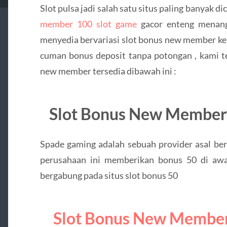
Slot pulsa jadi salah satu situs paling banyak d
member 100 slot game
gacor enteng menang
menyedia bervariasi slot bonus new member kep
cuman bonus deposit tanpa potongan , kami
new member tersedia dibawah ini :
Slot Bonus New Member
Spade gaming adalah sebuah provider asal bera
perusahaan ini memberikan bonus 50 di a
bergabung pada situs slot bonus 50
Slot Bonus New Membe