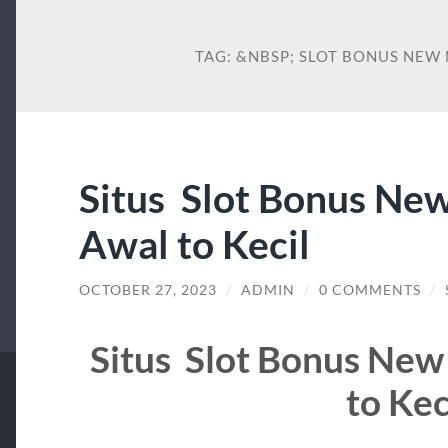
TAG:
&NBSP; SLOT BONUS NEW
Situs Slot Bonus Ne
Awal to Kecil
OCTOBER 27, 2023
/
ADMIN
/
0 COMMENTS
/
Situs Slot Bonus Ne
to Kec