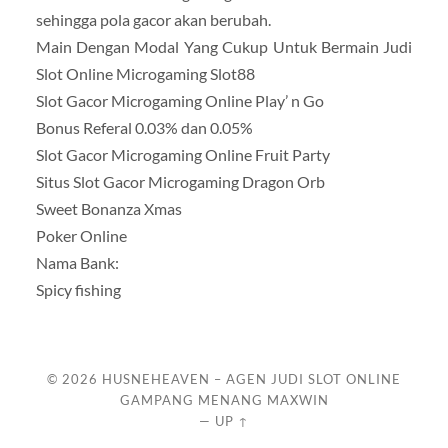
sehingga pola gacor akan berubah.
Main Dengan Modal Yang Cukup Untuk Bermain Judi
Slot Online Microgaming Slot88
Slot Gacor Microgaming Online Play’ n Go
Bonus Referal 0.03% dan 0.05%
Slot Gacor Microgaming Online Fruit Party
Situs Slot Gacor Microgaming Dragon Orb
Sweet Bonanza Xmas
Poker Online
Nama Bank:
Spicy fishing
© 2026
HUSNEHEAVEN – AGEN JUDI SLOT ONLINE
GAMPANG MENANG MAXWIN
—
UP ↑