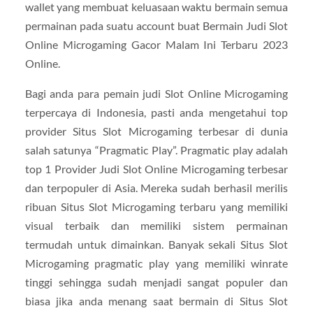
wallet yang membuat keluasaan waktu bermain semua
permainan pada suatu account buat Bermain Judi Slot
Online Microgaming Gacor Malam Ini Terbaru 2023
Online.
Bagi anda para pemain judi Slot Online Microgaming
terpercaya di Indonesia, pasti anda mengetahui top
provider Situs Slot Microgaming terbesar di dunia
salah satunya “Pragmatic Play”. Pragmatic play adalah
top 1 Provider Judi Slot Online Microgaming terbesar
dan terpopuler di Asia. Mereka sudah berhasil merilis
ribuan Situs Slot Microgaming terbaru yang memiliki
visual terbaik dan memiliki sistem permainan
termudah untuk dimainkan. Banyak sekali Situs Slot
Microgaming pragmatic play yang memiliki winrate
tinggi sehingga sudah menjadi sangat populer dan
biasa jika anda menang saat bermain di Situs Slot