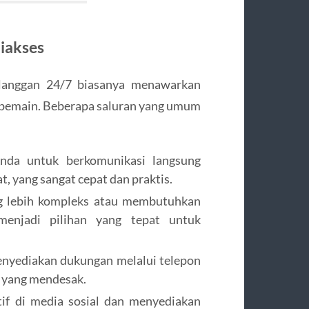
iakses
elanggan 24/7 biasanya menawarkan
h pemain. Beberapa saluran yang umum
nda untuk berkomunikasi langsung
t, yang sangat cepat dan praktis.
ng lebih kompleks atau membutuhkan
 menjadi pilihan yang tepat untuk
menyediakan dukungan melalui telepon
h yang mendesak.
tif di media sosial dan menyediakan