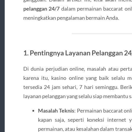
pelanggan 24/7
dalam permainan baccarat onl
meningkatkan pengalaman bermain Anda.
1. Pentingnya Layanan Pelanggan 24
Di dunia perjudian online, masalah atau pert
karena itu, kasino online yang baik selalu 
tersedia 24 jam sehari, 7 hari seminggu. Ber
layanan pelanggan yang selalu siap membantu s
Masalah Teknis
: Permainan baccarat on
kapan saja, seperti koneksi internet
permainan, atau kesalahan dalam transa