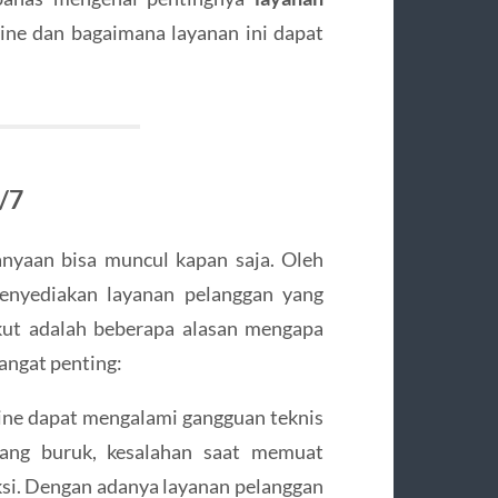
ine dan bagaimana layanan ini dapat
/7
anyaan bisa muncul kapan saja. Oleh
menyediakan layanan pelanggan yang
ikut adalah beberapa alasan mengapa
angat penting:
line dapat mengalami gangguan teknis
 yang buruk, kesalahan saat memuat
ksi. Dengan adanya layanan pelanggan