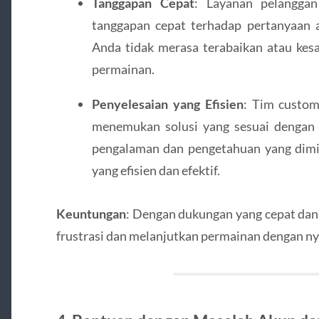
Tanggapan Cepat
: Layanan pelangga
tanggapan cepat terhadap pertanyaan a
Anda tidak merasa terabaikan atau kes
permainan.
Penyelesaian yang Efisien
: Tim custom
menemukan solusi yang sesuai dengan
pengalaman dan pengetahuan yang dimil
yang efisien dan efektif.
Keuntungan
: Dengan dukungan yang cepat dan 
frustrasi dan melanjutkan permainan dengan n