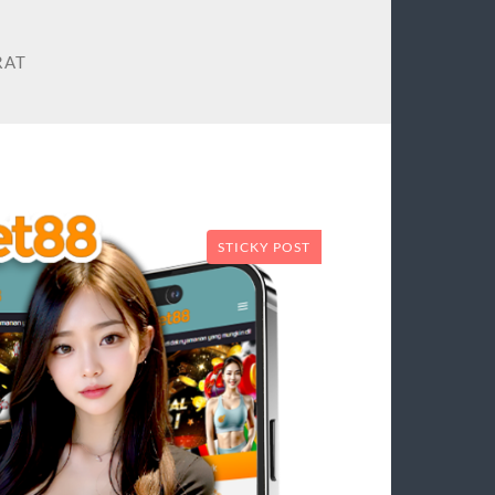
RAT
STICKY POST