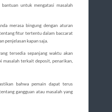
 bantuan untuk mengatasi masalah
Anda merasa bingung dengan aturan
tentang fitur tertentu dalam baccarat
an penjelasan kapan saja.
yang tersedia sepanjang waktu akan
masalah terkait deposit, penarikan,
astikan bahwa pemain dapat terus
tentang gangguan atau masalah yang