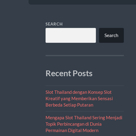
SEARCH
Search
Recent Posts
Slot Thailand dengan Konsep Slot
Kreatif yang Memberikan Sensasi
Berbeda Setiap Putaran
Mengapa Slot Thailand Sering Menjadi
Topik Perbincangan di Dunia
Permainan Digital Modern