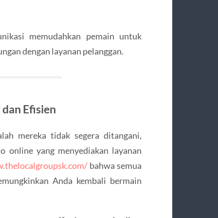
munikasi memudahkan pemain untuk
ungan dengan layanan pelanggan.
dan Efisien
alah mereka tidak segera ditangani,
no online yang menyediakan layanan
.thelocalgroupsk.com/
bahwa semua
memungkinkan Anda kembali bermain