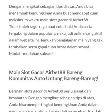
Dengan mengikut sebagian tips di atas, Anda bisa
menambah kemungkinan Anda buat mendapat cuan
maksimum waktu main slots gacor di Airbet88.
Tidak boleh ragu-ragu buat coba hoki Anda serta
tergabung dalam populasi pelaku judi online yang aktif
dalam website ini. Temukan pengalaman main yang gak
terabaikan serta gapai cuan besar dalam sesaat.
Mudah-mudahan sukses!
Main Slot Gacor Airbet88 Bareng
Komunitas Auto Untung Bareng-Bareng!
Bermain slots gacor di Airbet88 perlu siasat dan
kesabaran. Dengan mengikut sebagian tips di atas,
Anda bisa mempertingkat kemungkinan Anda dalam
mencapai cuan optimal bermodalkan recehan. Pikirlah