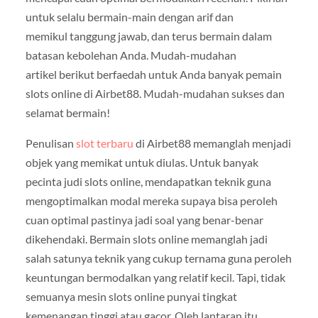
untuk selalu bermain-main dengan arif dan
memikul tanggung jawab, dan terus bermain dalam
batasan kebolehan Anda. Mudah-mudahan
artikel berikut berfaedah untuk Anda banyak pemain
slots online di Airbet88. Mudah-mudahan sukses dan
selamat bermain!
Penulisan
slot terbaru
di Airbet88 memanglah menjadi
objek yang memikat untuk diulas. Untuk banyak
pecinta judi slots online, mendapatkan teknik guna
mengoptimalkan modal mereka supaya bisa peroleh
cuan optimal pastinya jadi soal yang benar-benar
dikehendaki. Bermain slots online memanglah jadi
salah satunya teknik yang cukup ternama guna peroleh
keuntungan bermodalkan yang relatif kecil. Tapi, tidak
semuanya mesin slots online punyai tingkat
kemenangan tinggi atau gacor. Oleh lantaran itu,