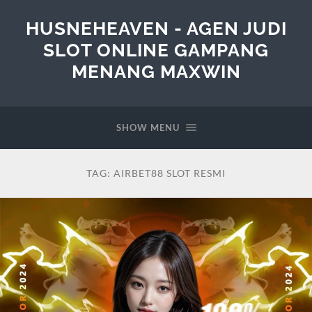
HUSNEHEAVEN - AGEN JUDI
SLOT ONLINE GAMPANG
MENANG MAXWIN
SHOW MENU
TAG:
AIRBET88 SLOT RESMI